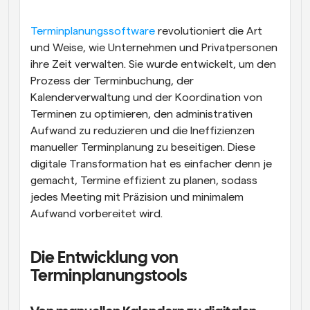
Arbeitsabläufe
Terminplanungssoftware
 revolutioniert die Art 
Automatisieren Sie die Planung und Erinnerungen
und Weise, wie Unternehmen und Privatpersonen 
ihre Zeit verwalten. Sie wurde entwickelt, um den 
Blog
Bleiben Sie auf dem Laufenden über die neuesten 
Prozess der Terminbuchung, der 
Nachrichten und Updates.
Kalenderverwaltung und der Koordination von 
Supercharged Planung mit KI-gestützten Anrufen
Terminen zu optimieren, den administrativen 
Sofortige Besprechungen
Aufwand zu reduzieren und die Ineffizienzen 
Treffen Sie sich in wenigen Minuten mit Kunden
manueller Terminplanung zu beseitigen. Diese 
digitale Transformation hat es einfacher denn je 
Dynamische Gruppenlinks
gemacht, Termine effizient zu planen, sodass 
Nahtlos Meetings mit mehreren Personen buchen
jedes Meeting mit Präzision und minimalem 
Aufwand vorbereitet wird.
Webhooks
Erhalten Sie eine Benachrichtigung, wenn etwas 
passiert
Die Entwicklung von 
Terminplanungstools