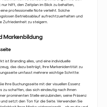
r hilft, den Zeitplan im Blick zu behalten, 
e professionelle Note verleiht. Solche 
ungslosen Betriebsablauf aufrechtzuerhalten und 
 Zufriedenheit zu steigern.
nd Markenbildung
sseite
ist Branding alles, und eine individuelle 
eug, das dazu beiträgt, Ihre Markenidentität zu 
chungsseite umfasst mehrere wichtige Schritte:
Sie Ihre Buchungsseite mit der visuellen Essenz 
s zu schaffen, das sich eindeutig nach Ihnen 
iner prominenten Stelle einzubinden; seine Präsenz 
e und setzt den Ton für die Seite. Verwenden Sie 
önlichkeit Ihrer Marke widerspiegelt – ob mutig und 