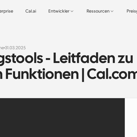
erprise
Cal.ai
Entwickler
Ressourcen
Prei
ne
31.03.2025
tools - Leitfaden zu 
n Funktionen | Cal.co