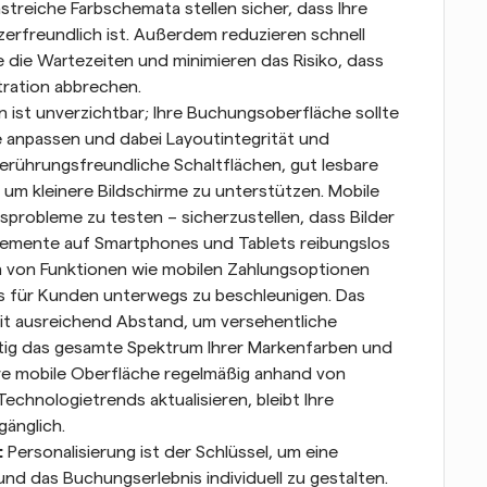
treiche Farbschemata stellen sicher, dass Ihre 
tzerfreundlich ist. Außerdem reduzieren schnell 
die Wartezeiten und minimieren das Risiko, dass 
tration abbrechen.
 ist unverzichtbar; Ihre Buchungsoberfläche sollte 
 anpassen und dabei Layoutintegrität und 
berührungsfreundliche Schaltflächen, gut lesbare 
 um kleinere Bildschirme zu unterstützen. Mobile 
probleme zu testen – sicherzustellen, dass Bilder 
lemente auf Smartphones und Tablets reibungslos 
on von Funktionen wie mobilen Zahlungsoptionen 
 für Kunden unterwegs zu beschleunigen. Das 
 mit ausreichend Abstand, um versehentliche 
tig das gesamte Spektrum Ihrer Markenfarben und 
re mobile Oberfläche regelmäßig anhand von 
hnologietrends aktualisieren, bleibt Ihre 
änglich.
:
 Personalisierung ist der Schlüssel, um eine 
d das Buchungserlebnis individuell zu gestalten. 