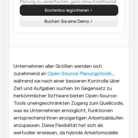
Planung zu vereinfachen, ganz ohne Kreditkarte!
Arbeitsabläufe
Kostenlos registrieren
Automatisieren Sie die Planung und Erinnerungen
Buchen Sie eine Demo
Blog
Bleiben Sie auf dem Laufenden über die neuesten 
Nachrichten und Updates.
Supercharged Planung mit KI-gestützten Anrufen
Sofortige Besprechungen
Treffen Sie sich in wenigen Minuten mit Kunden
Unternehmen aller Größen wenden sich 
zunehmend an 
Open-Source-Planungstools
 , 
Dynamische Gruppenlinks
während sie nach einer besseren Kontrolle über 
Nahtlos Meetings mit mehreren Personen buchen
Zeit und Aufgaben suchen. Im Gegensatz zu 
Webhooks
herkömmlicher Software bieten Open-Source-
Erhalten Sie eine Benachrichtigung, wenn etwas 
Tools uneingeschränkten Zugang zum Quellcode, 
passiert
was es Unternehmen ermöglicht, Funktionen 
entsprechend ihren einzigartigen Arbeitsabläufen 
anzupassen. Diese Flexibilität hat sich als 
wertvoller erwiesen, da hybride Arbeitsmodelle 