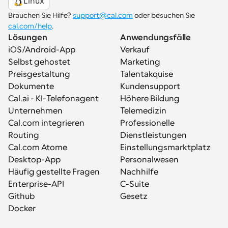
Linux
Brauchen Sie Hilfe? 
support@cal.com
 oder besuchen Sie 
cal.com/help
.
Lösungen
Anwendungsfälle
iOS/Android-App
Verkauf
Selbst gehostet
Marketing
Preisgestaltung
Talentakquise
Dokumente
Kundensupport
Cal.ai - KI-Telefonagent
Höhere Bildung
Unternehmen
Telemedizin
Cal.com integrieren
Professionelle 
Routing
Dienstleistungen
Cal.com Atome
Einstellungsmarktplatz
Desktop-App
Personalwesen
Häufig gestellte Fragen
Nachhilfe
Enterprise-API
C-Suite
Github
Gesetz
Docker