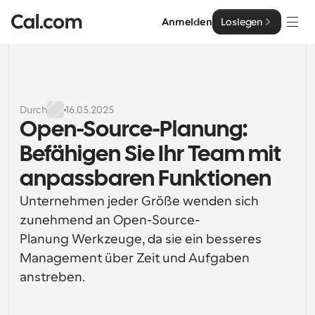
Anmelden
Loslegen
Lösungen
Lösungen
Durch
16.05.2025
Open-Source-Planung: 
Nach Teamgröße
Enterprise
Befähigen Sie Ihr Team mit 
Für Einzelpersonen
Persönliche Terminplanung einfach gemacht
anpassbaren Funktionen
Cal.ai
Unternehmen jeder Größe wenden sich 
Für Teams
Kollaborative Planung für Gruppen
zunehmend an Open-Source-
Entwickler
Planung Werkzeuge, da sie ein besseres 
Für Entwickler
Management über Zeit und Aufgaben 
Entwicklerdokumentation
Ressourcen
Leistungsstarke Funktionen und Integrationen
Dokumentation für die Cal.com-Plattform
anstreben.
API
Preisgestaltung
API
Für Unternehmen
Erstellen Sie Ihre eigenen Integrationen mit unserer 