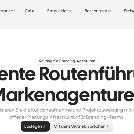
erprise
Cal.ai
Entwickler
Ressourcen
Prei
Routing für Branding-Agenturen
gente Routenfüh
arkenagentur
sieren Sie die Kundenaufnahme und Projektzuweisung mit 
offener Planungsinfrastruktur für Branding-Teams.
Loslegen
Mit dem Vertrieb sprechen