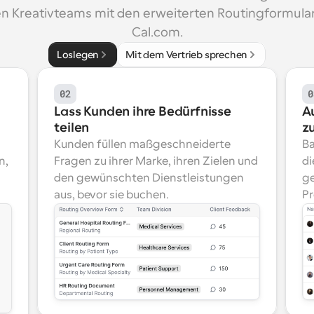
en Kreativteams mit den erweiterten Routingformular
Cal.com.
Loslegen
Mit dem Vertrieb sprechen
02
0
Lass Kunden ihre Bedürfnisse 
A
teilen
z
Kunden füllen maßgeschneiderte 
Ba
, 
Fragen zu ihrer Marke, ihren Zielen und 
di
den gewünschten Dienstleistungen 
ge
aus, bevor sie buchen.
Pr