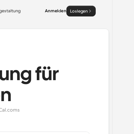
sgestaltung
Anmelden
Loslegen
rung für
en
Cal.coms 