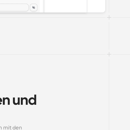
n und 
 mit den 