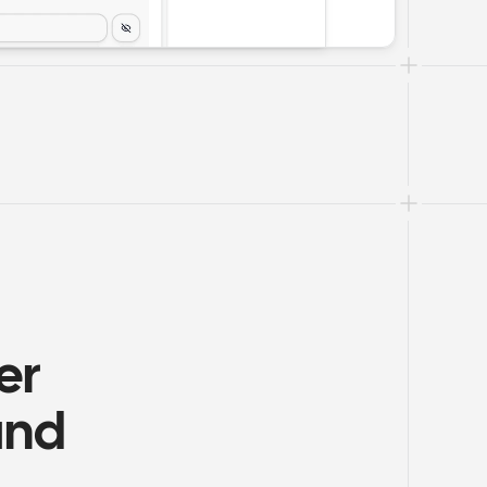
r 
und 