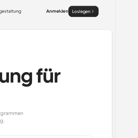
sgestaltung
Anmelden
Loslegen
rung für
rogrammen 
g.