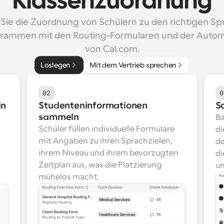
Klassenzuordnung
 Sie die Zuordnung von Schülern zu den richtigen Sp
rammen mit den Routing-Formularen und der Automa
von Cal.com.
Loslegen
Mit dem Vertrieb sprechen
02
0
in
Studenteninformationen 
S
sammeln
Ba
Schüler füllen individuelle Formulare 
di
mit Angaben zu ihren Sprachzielen, 
de
ihrem Niveau und ihrem bevorzugten 
di
Zeitplan aus, was die Platzierung 
un
mühelos macht.