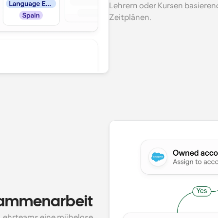
Lehrern oder Kursen basierend
Zeitplänen.
sammenarbeit
 Lehrteams eine mühelose 