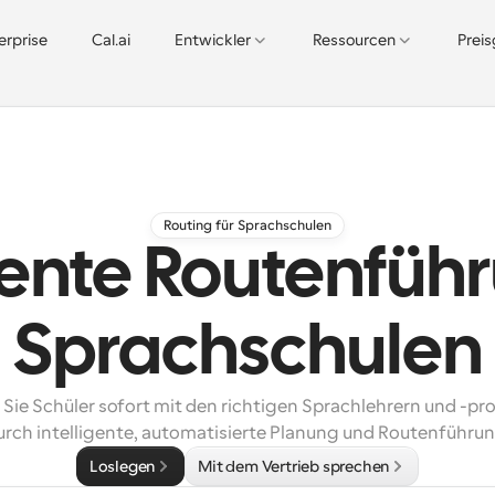
erprise
Cal.ai
Entwickler
Ressourcen
Prei
Routing für Sprachschulen
gente Routenfüh
Sprachschulen
Sie Schüler sofort mit den richtigen Sprachlehrern und -p
urch intelligente, automatisierte Planung und Routenführun
Loslegen
Mit dem Vertrieb sprechen