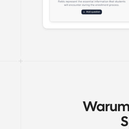
Warum C
S