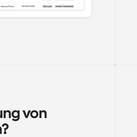
ng von 
n?