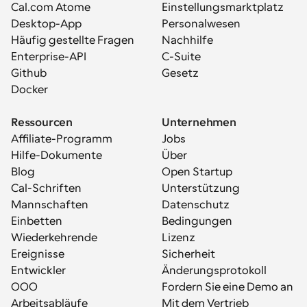
Cal.com Atome
Einstellungsmarktplatz
Desktop-App
Personalwesen
Häufig gestellte Fragen
Nachhilfe
Enterprise-API
C-Suite
Github
Gesetz
Docker
Ressourcen
Unternehmen
Affiliate-Programm
Jobs
Hilfe-Dokumente
Über
Blog
Open Startup
Cal-Schriften
Unterstützung
Mannschaften
Datenschutz
Einbetten
Bedingungen
Wiederkehrende 
Lizenz
Ereignisse
Sicherheit
Entwickler
Änderungsprotokoll
OOO
Fordern Sie eine Demo an
Arbeitsabläufe
Mit dem Vertrieb 