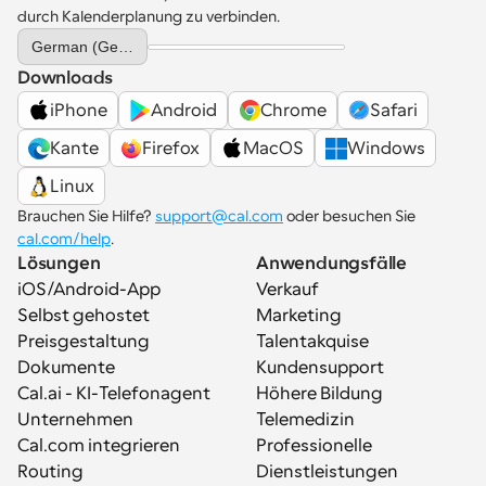
durch Kalenderplanung zu verbinden.
Select Language
German (Germany)
Downloads
iPhone
Android
Chrome
Safari
Kante
Firefox
MacOS
Windows
Linux
Brauchen Sie Hilfe? 
support@cal.com
 oder besuchen Sie 
cal.com/help
.
Lösungen
Anwendungsfälle
iOS/Android-App
Verkauf
Selbst gehostet
Marketing
Preisgestaltung
Talentakquise
Dokumente
Kundensupport
Cal.ai - KI-Telefonagent
Höhere Bildung
Unternehmen
Telemedizin
Cal.com integrieren
Professionelle 
Routing
Dienstleistungen