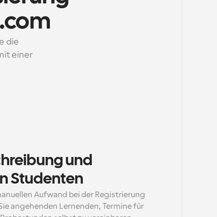
l.com
 die 
t einer 
chreibung und 
on Studenten
anuellen Aufwand bei der Registrierung 
Sie angehenden Lernenden, Termine für 