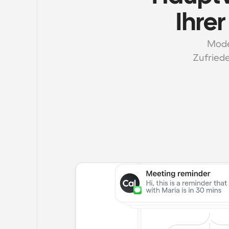
Ihre
Moder
Zufriede