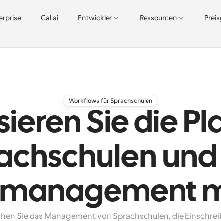
erprise
Cal.ai
Entwickler
Ressourcen
Prei
Workflows für Sprachschulen
ieren Sie die P
achschulen und
nmanagement mi
chen Sie das Management von Sprachschulen, die Einschrei