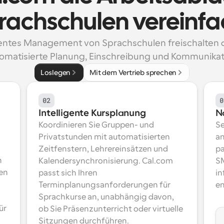
rachschulen vereinfa
ientes Management von Sprachschulen freischalten d
omatisierte Planung, Einschreibung und Kommunikat
Loslegen
Mit dem Vertrieb sprechen
02
0
Intelligente Kursplanung
N
Koordinieren Sie Gruppen- und 
Se
Privatstunden mit automatisierten 
an
Zeitfenstern, Lehrereinsätzen und 
pa
 
Kalendersynchronisierung. Cal.com 
SM
en 
passt sich Ihren 
in
Terminplanungsanforderungen für 
en
Sprachkurse an, unabhängig davon, 
r 
ob Sie Präsenzunterricht oder virtuelle 
Sitzungen durchführen.