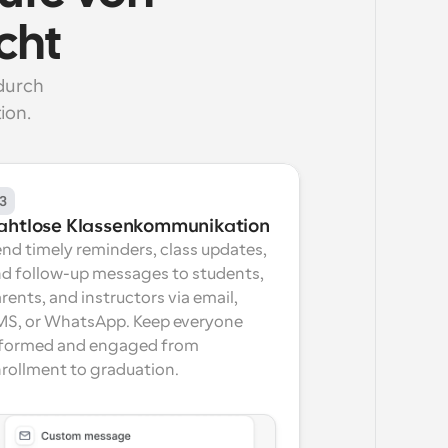
cht
urch 
ion.
3
ahtlose Klassenkommunikation
nd timely reminders, class updates, 
d follow-up messages to students, 
rents, and instructors via email, 
S, or WhatsApp. Keep everyone 
formed and engaged from 
rollment to graduation.