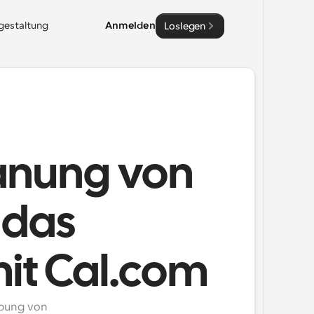
sgestaltung
Anmelden
Loslegen
lanung von
 das
t Cal.com
bung von 