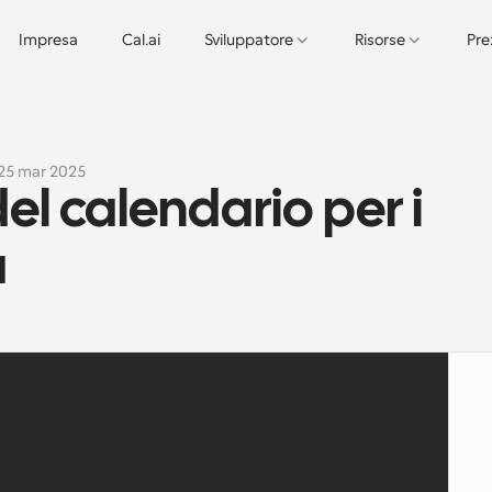
Impresa
Cal.ai
Sviluppatore
Risorse
Pre
25 mar 2025
el calendario per i 
a