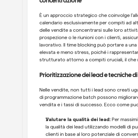
concentrazione
È un approccio strategico che coinvolge l'all
calendario esclusivamente per compiti ad alta 
delle vendite a concentrarsi sulle loro attivit
prospezione o le riunioni con i clienti, assicu
lavorativo. Il time blocking può portare a un
elevata e meno stress, poiché i rappresentant
strutturato attorno a compiti cruciali, il ch
Prioritizzazione dei lead e tecnich
Nelle vendite, non tutti i lead sono creati ugu
di programmazione batch possono migliorare s
vendita e i tassi di successo. Ecco come pu
Valutare la qualità dei lead: 
Per massimiz
la qualità dei lead utilizzando modelli di p
clienti in base al loro potenziale di conv