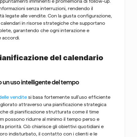
i, appuntamenti imminenti e promemoria di follow-up. 
formazioni senza interruzioni, rendendo il 
tà legate alle vendite. Con la giusta configurazione, 
 calendari in risorse strategiche che supportano 
mplete, garantendo che ogni interazione e 
 accordi.
ianificazione del calendario 
 un uso intelligente del tempo
delle vendite
 si basa fortemente sull'uso efficiente 
iorato attraverso una pianificazione strategica 
he di pianificazione strutturata come il time 
eam possono ridurre al minimo il tempo perso e 
riorità. Ciò chiarisce gli obiettivi quotidiani e 
o indisturbato, il contatto con i clienti e le 