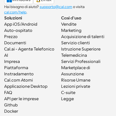
Hai bisogno di aiuto? 
supporto@cal.com
 o visita 
cal.com/help
.
Soluzioni
Casi d'uso
App iOS/Android
Vendite
Auto-ospitato
Marketing
Prezzo
Acquisizione di talenti
Documenti
Servizio clienti
Cal.ai - Agente Telefonico 
Istruzione Superiore
AI
Telemedicina
Impresa
Servizi Professionali
Piattaforma
Marketplace di 
Instradamento
Assunzione
Cal.com Atomi
Risorse Umane
Applicazione Desktop
Lezioni private
FAQ
C-suite
API per le imprese
Legge
Github
Docker