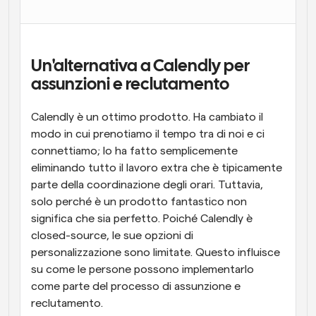
Flussi di lavoro
Automatizzare la pianificazione e i promemoria
Un'alternativa a Calendly per 
Blog
assunzioni e reclutamento
Programmazione potenziata con chiamate 
Rimani aggiornato con le ultime notizie e aggiornamenti
supportate dall'IA
Calendly è un ottimo prodotto. Ha cambiato il 
Riunioni Instantanee
modo in cui prenotiamo il tempo tra di noi e ci 
Incontrare i clienti in pochi minuti
connettiamo; lo ha fatto semplicemente 
eliminando tutto il lavoro extra che è tipicamente 
Link di Gruppo Dinamico
parte della coordinazione degli orari. Tuttavia, 
Prenota senza sforzo riunioni con più persone
solo perché è un prodotto fantastico non 
significa che sia perfetto. Poiché Calendly è 
Webhook
closed-source, le sue opzioni di 
Ricevi una notifica quando succede qualcosa
personalizzazione sono limitate. Questo influisce 
su come le persone possono implementarlo 
come parte del processo di assunzione e 
reclutamento.