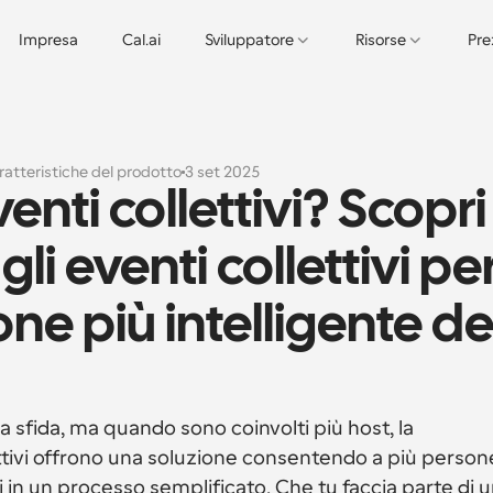
Impresa
Cal.ai
Sviluppatore
Risorse
Pre
ratteristiche del prodotto
3 set 2025
nti collettivi? Scopri 
li eventi collettivi per
ne più intelligente del
 sfida, ma quando sono coinvolti più host, la 
ettivi offrono una soluzione consentendo a più persone
i in un processo semplificato. Che tu faccia parte di u