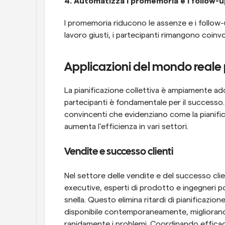
4. Automatizza i promemoria e i follow-u
I promemoria riducono le assenze e i follow-up
lavoro giusti, i partecipanti rimangono coinv
Applicazioni del mondo reale p
La pianificazione collettiva è ampiamente adot
partecipanti è fondamentale per il successo. 
convincenti che evidenziano come la pianific
aumenta l'efficienza in vari settori.
Vendite e successo clienti
Nel settore delle vendite e del successo clien
executive, esperti di prodotto e ingegneri po
snella. Questo elimina ritardi di pianificazion
disponibile contemporaneamente, migliorando 
rapidamente i problemi. Coordinando efficacem