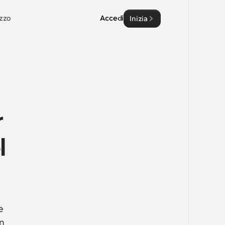
zzo
Accedi
Inizia
 
 
 
n 