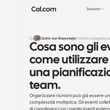
Soluzioni
Da
Cédric van Ravesteijn
Tutte le categorie
Ca
Cosa sono gli eve
come utilizzare g
una pianificazio
team.
Organizzare riunioni può già essere una
complessità moltiplica. Gli eventi coll
di coordinarsi con i partecipanti estern