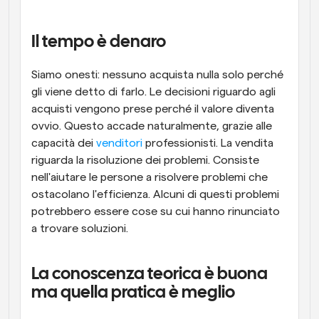
Flussi di lavoro
Automatizzare la pianificazione e i promemoria
Il tempo è denaro
Blog
Siamo onesti: nessuno acquista nulla solo perché 
Programmazione potenziata con chiamate 
Rimani aggiornato con le ultime notizie e aggiornamenti
gli viene detto di farlo. Le decisioni riguardo agli 
supportate dall'IA
acquisti vengono prese perché il valore diventa 
Riunioni Instantanee
ovvio. Questo accade naturalmente, grazie alle 
Incontrare i clienti in pochi minuti
capacità dei 
venditori
 professionisti. La vendita 
riguarda la risoluzione dei problemi. Consiste 
Link di Gruppo Dinamico
nell'aiutare le persone a risolvere problemi che 
Prenota senza sforzo riunioni con più persone
ostacolano l'efficienza. Alcuni di questi problemi 
potrebbero essere cose su cui hanno rinunciato 
Webhook
a trovare soluzioni.
Ricevi una notifica quando succede qualcosa
La conoscenza teorica è buona 
ma quella pratica è meglio