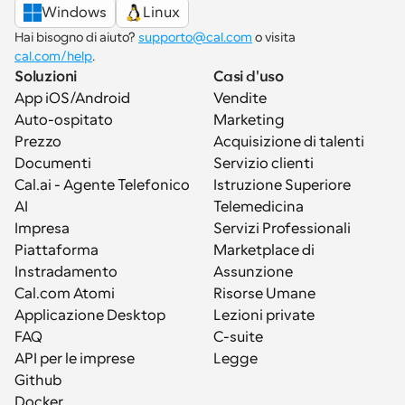
Windows
Linux
Hai bisogno di aiuto? 
supporto@cal.com
 o visita 
cal.com/help
.
Soluzioni
Casi d'uso
App iOS/Android
Vendite
Auto-ospitato
Marketing
Prezzo
Acquisizione di talenti
Documenti
Servizio clienti
Cal.ai - Agente Telefonico 
Istruzione Superiore
AI
Telemedicina
Impresa
Servizi Professionali
Piattaforma
Marketplace di 
Instradamento
Assunzione
Cal.com Atomi
Risorse Umane
Applicazione Desktop
Lezioni private
FAQ
C-suite
API per le imprese
Legge
Github
Docker