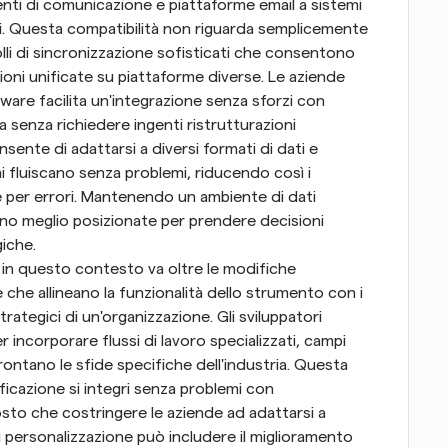
nti di comunicazione e piattaforme email a sistemi 
i. Questa compatibilità non riguarda semplicemente 
li di sincronizzazione sofisticati che consentono 
ioni unificate su piattaforme diverse. Le aziende 
are facilita un'integrazione senza sforzi con 
a senza richiedere ingenti ristrutturazioni 
onsente di adattarsi a diversi formati di dati e 
i fluiscano senza problemi, riducendo così i 
le per errori. Mantenendo un ambiente di dati 
no meglio posizionate per prendere decisioni 
giche.
 in questo contesto va oltre le modifiche 
che allineano la funzionalità dello strumento con i 
strategici di un'organizzazione. Gli sviluppatori 
incorporare flussi di lavoro specializzati, campi 
ontano le sfide specifiche dell'industria. Questa 
nificazione si integri senza problemi con 
tosto che costringere le aziende ad adattarsi a 
 di personalizzazione può includere il miglioramento 