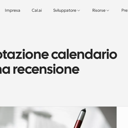
Impresa
Cal.ai
Sviluppatore
Risorse
Pre
otazione calendario 
a recensione 