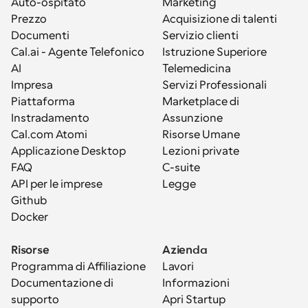
Auto-ospitato
Marketing
Prezzo
Acquisizione di talenti
Documenti
Servizio clienti
Cal.ai - Agente Telefonico 
Istruzione Superiore
AI
Telemedicina
Impresa
Servizi Professionali
Piattaforma
Marketplace di 
Instradamento
Assunzione
Cal.com Atomi
Risorse Umane
Applicazione Desktop
Lezioni private
FAQ
C-suite
API per le imprese
Legge
Github
Docker
Risorse
Azienda
Programma di Affiliazione
Lavori
Documentazione di 
Informazioni
supporto
Apri Startup