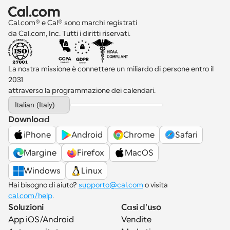
Cal.com® e Cal® sono marchi registrati 
da Cal.com, Inc. Tutti i diritti riservati.
La nostra missione è connettere un miliardo di persone entro il 
2031 
attraverso la programmazione dei calendari.
Select Language
Italian (Italy)
Download
iPhone
Android
Chrome
Safari
Margine
Firefox
MacOS
Windows
Linux
Hai bisogno di aiuto? 
supporto@cal.com
 o visita 
cal.com/help
.
Soluzioni
Casi d'uso
App iOS/Android
Vendite