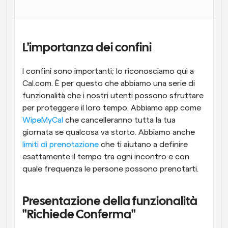
Flussi di lavoro
Automatizzare la pianificazione e i promemoria
L'importanza dei confini
Blog
Programmazione potenziata con chiamate 
Rimani aggiornato con le ultime notizie e aggiornamenti
I confini sono importanti; lo riconosciamo qui a 
supportate dall'IA
Cal.com. È per questo che abbiamo una serie di 
Riunioni Instantanee
funzionalità che i nostri utenti possono sfruttare 
Incontrare i clienti in pochi minuti
per proteggere il loro tempo. Abbiamo app come 
WipeMyCal
 che cancelleranno tutta la tua 
Link di Gruppo Dinamico
giornata se qualcosa va storto. Abbiamo anche 
Prenota senza sforzo riunioni con più persone
limiti di prenotazione
 che ti aiutano a definire 
esattamente il tempo tra ogni incontro e con 
Webhook
quale frequenza le persone possono prenotarti.
Ricevi una notifica quando succede qualcosa
Presentazione della funzionalità 
"Richiede Conferma"