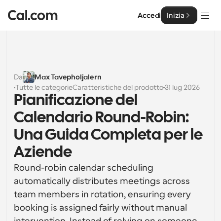
Accedi
Inizia
Soluzioni
Soluzioni
Da
Max Tavepholjalern
Tutte le categorie
Caratteristiche del prodotto
31 lug 2026
Per dimensione del team
Impresa
Pianificazione del 
Per individui
Calendario Round-Robin: 
Pianificazione personale semplificata
Cal.ai
Una Guida Completa per le 
Per Team
Aziende
Pianificazione collaborativa per gruppi
Sviluppatore
Round-robin calendar scheduling 
Per sviluppatori
automatically distributes meetings across 
Documentazione per Sviluppatori
Risorse
Caratteristiche potenti e integrazioni
Documentazione per la piattaforma Cal.com
team members in rotation, ensuring every 
API
booking is assigned fairly without manual 
Prezzo
API
Per le imprese
Crea le tue integrazioni personalizzate con la nostra 