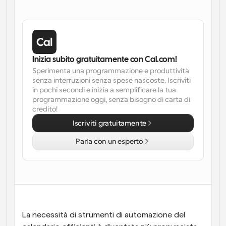
Flussi di lavoro
Automatizzare la pianificazione e i promemoria
Blog
Inizia subito gratuitamente con Cal.com!
Programmazione potenziata con chiamate 
Rimani aggiornato con le ultime notizie e aggiornamenti
Sperimenta una programmazione e produttività 
supportate dall'IA
senza interruzioni senza spese nascoste. Iscriviti 
Riunioni Instantanee
in pochi secondi e inizia a semplificare la tua 
Incontrare i clienti in pochi minuti
programmazione oggi, senza bisogno di carta di 
credito!
Iscriviti gratuitamente
Link di Gruppo Dinamico
Prenota senza sforzo riunioni con più persone
Parla con un esperto
Webhook
Ricevi una notifica quando succede qualcosa
La necessità di strumenti di automazione del 