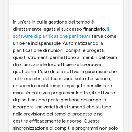
Flussi di lavoro
Automatizzare la pianificazione e i promemoria
In un'era in cui la gestione del tempo è 
direttamente legata al successo finanziario, 
il 
Blog
software di pianificazione per i team
Programmazione potenziata con chiamate 
 serve come 
Rimani aggiornato con le ultime notizie e aggiornamenti
supportate dall'IA
un bene indispensabile. Automatizzando la 
pianificazione di riunioni, compiti e progetti, 
Riunioni Instantanee
questi strumenti permettono ai membri del team 
Incontrare i clienti in pochi minuti
di ottimizzare le loro efficienze lavorative 
quotidiane. L'uso di tale software garantisce che 
Link di Gruppo Dinamico
tutti i membri del team siano sulla stessa linea, 
Prenota senza sforzo riunioni con più persone
riducendo così il tempo impiegato per allineare 
manualmente vari programmi. Inoltre, il software 
Webhook
di pianificazione per la gestione dei progetti 
Ricevi una notifica quando succede qualcosa
incorpora una varietà di strumenti che aiutano 
nella previsione dei tempi di progetto e nel 
gestire efficacemente le risorse. Questa 
sincronizzazione di compiti e programmi non solo 