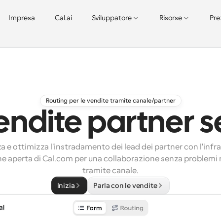
Impresa
Cal.ai
Sviluppatore
Risorse
Pre
Routing per le vendite tramite canale/partner
endite partner s
 e ottimizza l'instradamento dei lead dei partner con l'infras
ne aperta di Cal.com per una collaborazione senza problemi n
tramite canale.
Inizia
Parla con le vendite