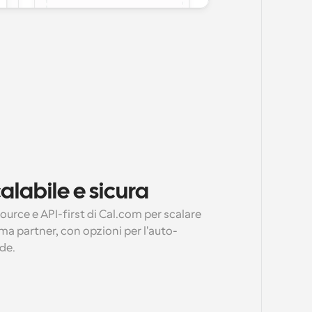
calabile e sicura
urce e API-first di Cal.com per scalare 
ma partner, con opzioni per l'auto-
de.