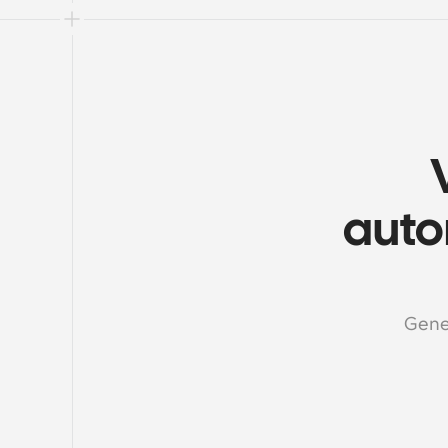
autom
Gener