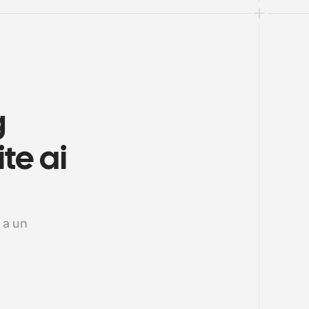
 
e ai 
a un 