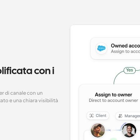
ficata con i 
ner di canale con un 
 e una chiara visibilità 