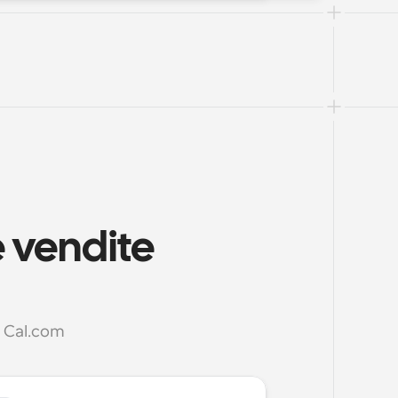
 vendite 
n Cal.com