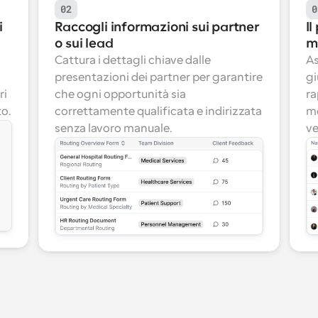
02
0
 
Raccogli informazioni sui partner 
Il
o sui lead
m
Cattura i dettagli chiave dalle 
As
presentazioni dei partner per garantire 
gi
i 
che ogni opportunità sia 
ra
to.
correttamente qualificata e indirizzata 
me
senza lavoro manuale.
ve