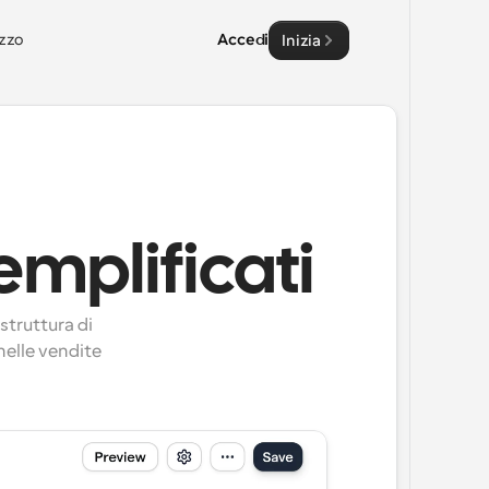
zzo
Accedi
Inizia
emplificati
truttura di 
elle vendite 