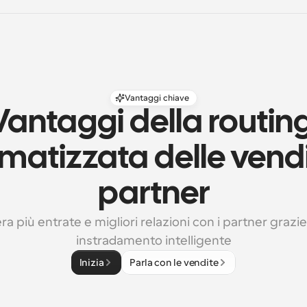
Vantaggi chiave
Vantaggi della routing
atizzata delle vendit
partner
a più entrate e migliori relazioni con i partner grazie 
instradamento intelligente
Inizia
Parla con le vendite