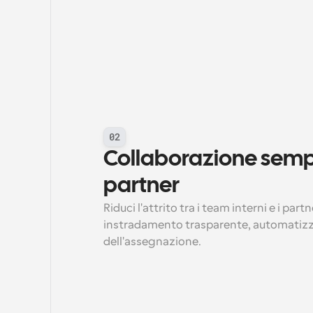
02
Collaborazione sempli
partner
Riduci l'attrito tra i team interni e i part
instradamento trasparente, automatizzato
dell'assegnazione.