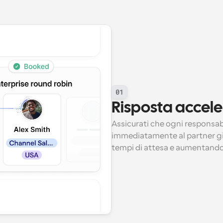
01
Risposta accele
Assicurati che ogni responsab
immediatamente al partner giu
tempi di attesa e aumentando 