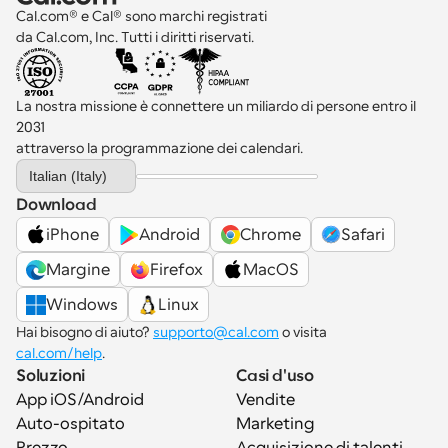
Cal.com® e Cal® sono marchi registrati 
da Cal.com, Inc. Tutti i diritti riservati.
La nostra missione è connettere un miliardo di persone entro il 
2031 
attraverso la programmazione dei calendari.
Select Language
Italian (Italy)
Download
iPhone
Android
Chrome
Safari
Margine
Firefox
MacOS
Windows
Linux
Hai bisogno di aiuto? 
supporto@cal.com
 o visita 
cal.com/help
.
Soluzioni
Casi d'uso
App iOS/Android
Vendite
Auto-ospitato
Marketing