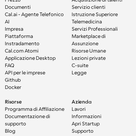
Prezzo
Acquisizione di talenti
Documenti
Servizio clienti
Cal.ai - Agente Telefonico 
Istruzione Superiore
AI
Telemedicina
Impresa
Servizi Professionali
Piattaforma
Marketplace di 
Instradamento
Assunzione
Cal.com Atomi
Risorse Umane
Applicazione Desktop
Lezioni private
FAQ
C-suite
API per le imprese
Legge
Github
Docker
Risorse
Azienda
Programma di Affiliazione
Lavori
Documentazione di 
Informazioni
supporto
Apri Startup
Blog
Supporto