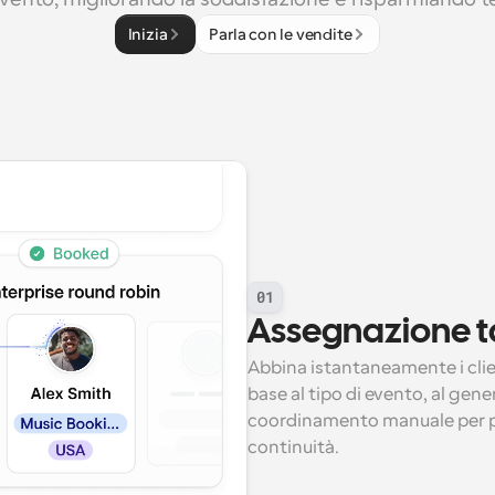
Inizia
Parla con le vendite
01
Assegnazione ta
Abbina istantaneamente i client
base al tipo di evento, al genere 
coordinamento manuale per pr
continuità.