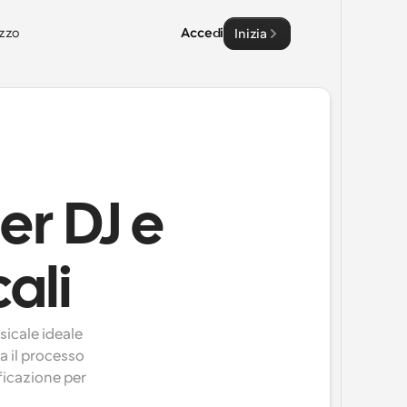
zzo
Accedi
Inizia
er DJ e
ali
icale ideale 
 il processo 
ficazione per 