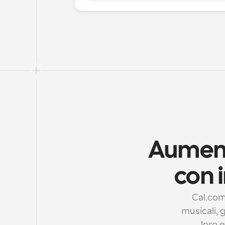
Aumenta
con 
Cal.com
musicali, 
loro 