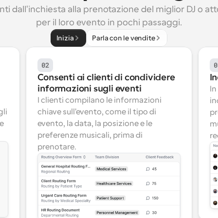
enti dall'inchiesta alla prenotazione del miglior DJ o at
per il loro evento in pochi passaggi.
Inizia
Parla con le vendite
02
0
Consenti ai clienti di condividere 
In
informazioni sugli eventi
In
I clienti compilano le informazioni 
in
li 
chiave sull'evento, come il tipo di 
pr
e 
evento, la data, la posizione e le 
mu
preferenze musicali, prima di 
re
prenotare.