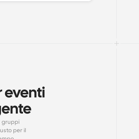
eventi 
gente
 gruppi 
sto per il 
tempo.