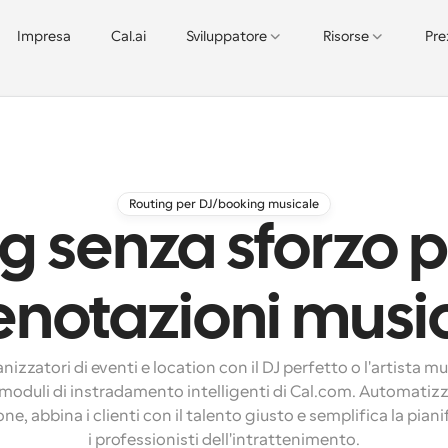
Impresa
Cal.ai
Sviluppatore
Risorse
Pre
Routing per DJ/booking musicale
g senza sforzo p
enotazioni music
izzatori di eventi e location con il DJ perfetto o l'artista mus
 moduli di instradamento intelligenti di Cal.com. Automatizza
ne, abbina i clienti con il talento giusto e semplifica la piani
i professionisti dell'intrattenimento.