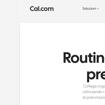
Soluzioni
Routin
pr
Collega organ
utilizzando i
di prenotazio