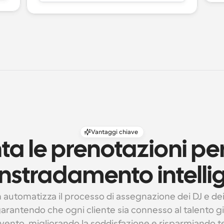
Vantaggi chiave
 le prenotazioni per 
instradamento intelli
 automatizza il processo di assegnazione dei DJ e dei
garantendo che ogni cliente sia connesso al talento giu
evento, migliorando la soddisfazione e risparmiando 