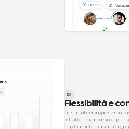
03
Flessibilità e c
La piattaforma open-source di 
intrattenimento e ai responsabi
ospitare autonomamente, person