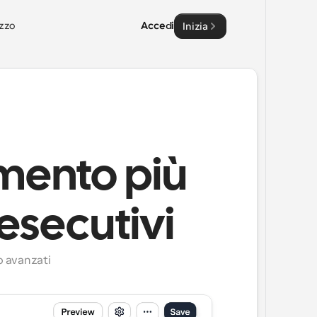
zzo
Accedi
Inizia
amento più
 esecutivi
o avanzati