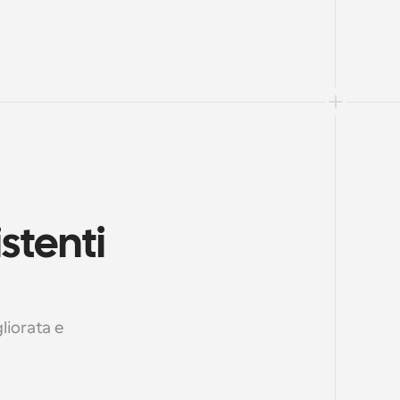
tenti 
iorata e 