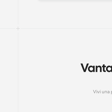
Vantag
Vivi una 