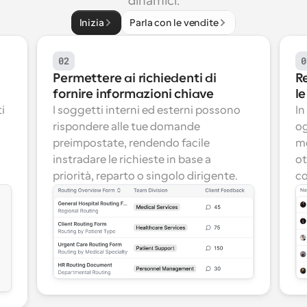
dinamici.
Inizia
Parla con le vendite
02
0
Permettere ai richiedenti di 
R
fornire informazioni chiave
le
 
I soggetti interni ed esterni possono 
In
rispondere alle tue domande 
og
preimpostate, rendendo facile 
me
instradare le richieste in base a 
ot
priorità, reparto o singolo dirigente.
c