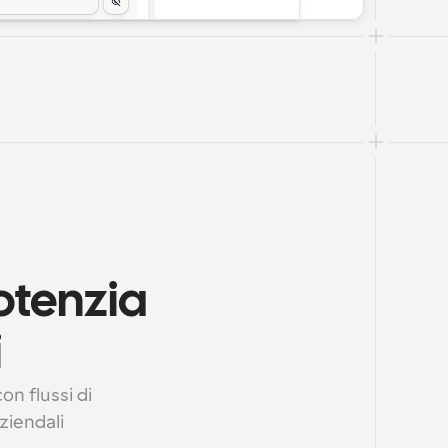
otenzia 
i
n flussi di 
iendali 