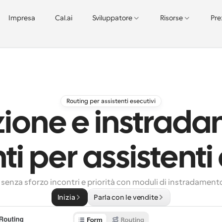
Impresa
Cal.ai
Sviluppatore
Risorse
Pre
Routing per assistenti esecutivi
zione e instrad
nti per assistenti
senza sforzo incontri e priorità con moduli di instradament
Inizia
Parla con le vendite