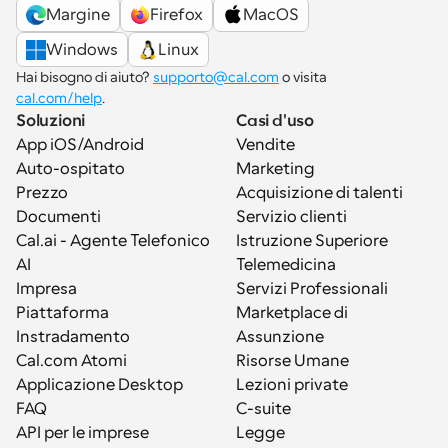
Margine
Firefox
MacOS
Windows
Linux
Hai bisogno di aiuto? 
supporto@cal.com
 o visita 
cal.com/help
.
Soluzioni
Casi d'uso
App iOS/Android
Vendite
Auto-ospitato
Marketing
Prezzo
Acquisizione di talenti
Documenti
Servizio clienti
Cal.ai - Agente Telefonico 
Istruzione Superiore
AI
Telemedicina
Impresa
Servizi Professionali
Piattaforma
Marketplace di 
Instradamento
Assunzione
Cal.com Atomi
Risorse Umane
Applicazione Desktop
Lezioni private
FAQ
C-suite
API per le imprese
Legge