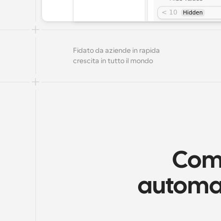
Fidato da aziende in rapida 
crescita in tutto il mondo
Come
automat