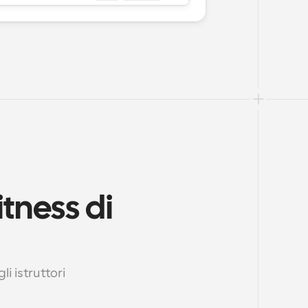
tness di 
li istruttori