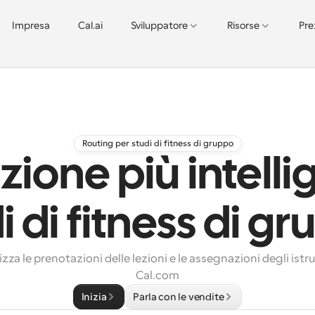
Impresa
Cal.ai
Sviluppatore
Risorse
Pre
Routing per studi di fitness di gruppo
zione più intell
i di fitness di g
za le prenotazioni delle lezioni e le assegnazioni degli istru
Cal.com
Inizia
Parla con le vendite