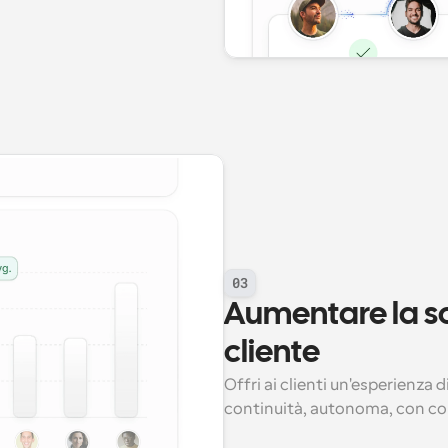
03
Aumentare la so
cliente
Offri ai clienti un'esperienza 
continuità, autonoma, con c