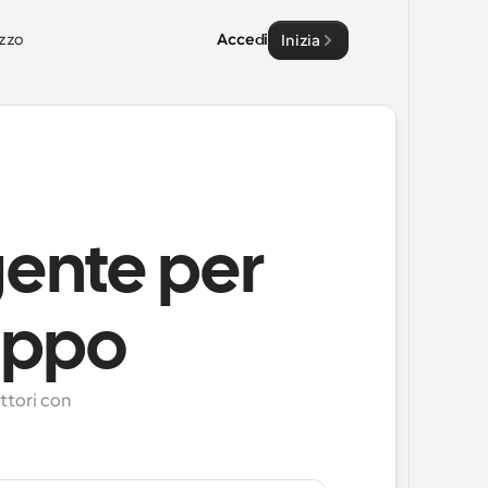
zzo
Accedi
Inizia
igente per
ruppo
ttori con 