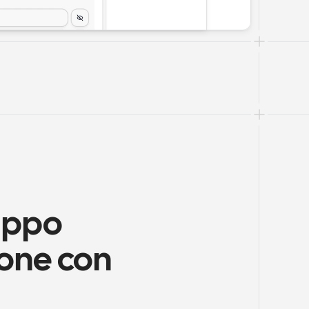
uppo 
one con 