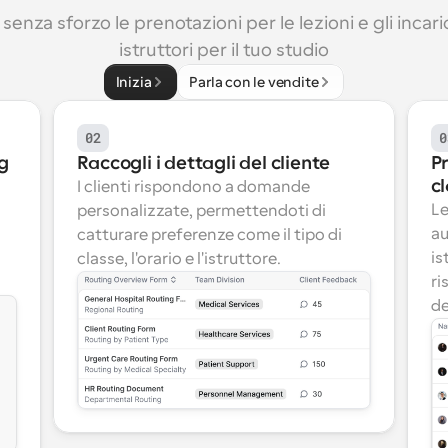
 senza sforzo le prenotazioni per le lezioni e gli incaric
istruttori per il tuo studio
Inizia
Parla con le vendite
02
0
ng
Raccogli i dettagli del cliente
Pr
cl
I clienti rispondono a domande 
Le
personalizzate, permettendoti di 
au
 
catturare preferenze come il tipo di 
is
classe, l'orario e l'istruttore.
ri
de