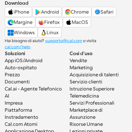
Download
iPhone
Android
Chrome
Safari
Margine
Firefox
MacOS
Windows
Linux
Hai bisogno di aiuto? 
supporto@cal.com
 o visita 
cal.com/help
.
Soluzioni
Casi d'uso
App iOS/Android
Vendite
Auto-ospitato
Marketing
Prezzo
Acquisizione di talenti
Documenti
Servizio clienti
Cal.ai - Agente Telefonico 
Istruzione Superiore
AI
Telemedicina
Impresa
Servizi Professionali
Piattaforma
Marketplace di 
Instradamento
Assunzione
Cal.com Atomi
Risorse Umane
Applicazione Desktop
Lezioni private