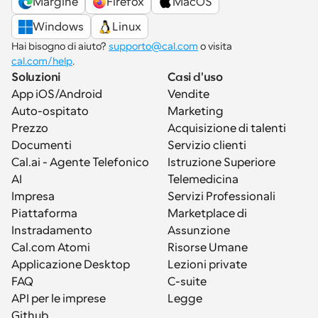
Margine
Firefox
MacOS
Windows
Linux
Hai bisogno di aiuto? 
supporto@cal.com
 o visita 
cal.com/help
.
Soluzioni
Casi d'uso
App iOS/Android
Vendite
Auto-ospitato
Marketing
Prezzo
Acquisizione di talenti
Documenti
Servizio clienti
Cal.ai - Agente Telefonico 
Istruzione Superiore
AI
Telemedicina
Impresa
Servizi Professionali
Piattaforma
Marketplace di 
Instradamento
Assunzione
Cal.com Atomi
Risorse Umane
Applicazione Desktop
Lezioni private
FAQ
C-suite
API per le imprese
Legge
Github