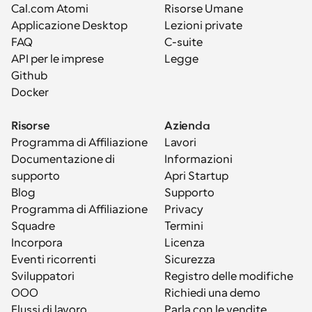
Cal.com Atomi
Risorse Umane
Applicazione Desktop
Lezioni private
FAQ
C-suite
API per le imprese
Legge
Github
Docker
Risorse
Azienda
Programma di Affiliazione
Lavori
Documentazione di 
Informazioni
supporto
Apri Startup
Blog
Supporto
Programma di Affiliazione
Privacy
Squadre
Termini
Incorpora
Licenza
Eventi ricorrenti
Sicurezza
Sviluppatori
Registro delle modifiche
OOO
Richiedi una demo
Flussi di lavoro
Parla con le vendite