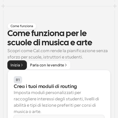
Flussi di lavoro
Automatizzare la pianificazione e i promemoria
Come funziona
Blog
Come funziona per le 
Programmazione potenziata con chiamate 
Rimani aggiornato con le ultime notizie e aggiornamenti
supportate dall'IA
scuole di musica e arte
Riunioni Instantanee
Scopri come Cal.com rende la pianificazione senza 
Incontrare i clienti in pochi minuti
sforzo per scuole, istruttori e studenti.
Inizia
Parla con le vendite
Link di Gruppo Dinamico
Prenota senza sforzo riunioni con più persone
01
Webhook
Crea i tuoi moduli di routing
Ricevi una notifica quando succede qualcosa
Imposta moduli personalizzati per 
raccogliere interessi degli studenti, livelli di 
abilità e tipi di lezione preferiti per corsi di 
musica o arte.