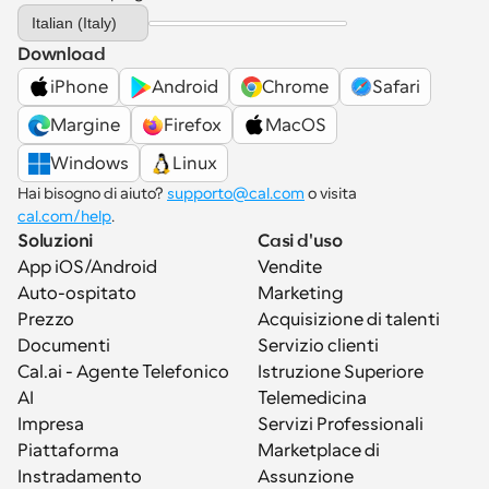
Select Language
Italian (Italy)
Download
iPhone
Android
Chrome
Safari
Margine
Firefox
MacOS
Windows
Linux
Hai bisogno di aiuto? 
supporto@cal.com
 o visita 
cal.com/help
.
Soluzioni
Casi d'uso
App iOS/Android
Vendite
Auto-ospitato
Marketing
Prezzo
Acquisizione di talenti
Documenti
Servizio clienti
Cal.ai - Agente Telefonico 
Istruzione Superiore
AI
Telemedicina
Impresa
Servizi Professionali
Piattaforma
Marketplace di 
Instradamento
Assunzione