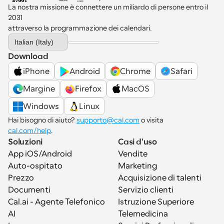
La nostra missione è connettere un miliardo di persone entro il 
2031 
attraverso la programmazione dei calendari.
Select Language
Italian (Italy)
Download
iPhone
Android
Chrome
Safari
Margine
Firefox
MacOS
Windows
Linux
Hai bisogno di aiuto? 
supporto@cal.com
 o visita 
cal.com/help
.
Soluzioni
Casi d'uso
App iOS/Android
Vendite
Auto-ospitato
Marketing
Prezzo
Acquisizione di talenti
Documenti
Servizio clienti
Cal.ai - Agente Telefonico 
Istruzione Superiore
AI
Telemedicina