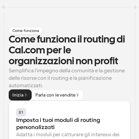
Flussi di lavoro
Automatizzare la pianificazione e i promemoria
Come funziona
Blog
Come funziona il routing di 
Programmazione potenziata con chiamate 
Rimani aggiornato con le ultime notizie e aggiornamenti
supportate dall'IA
Cal.com per le 
Riunioni Instantanee
organizzazioni non profit
Incontrare i clienti in pochi minuti
Semplifica l'impegno della comunità e la gestione 
Link di Gruppo Dinamico
delle risorse con il routing e la pianificazione 
Prenota senza sforzo riunioni con più persone
automatizzati.
Inizia
Parla con le vendite
Webhook
Ricevi una notifica quando succede qualcosa
01
Imposta i tuoi moduli di routing 
personalizzati
Adatta i moduli per catturare gli interessi dei 