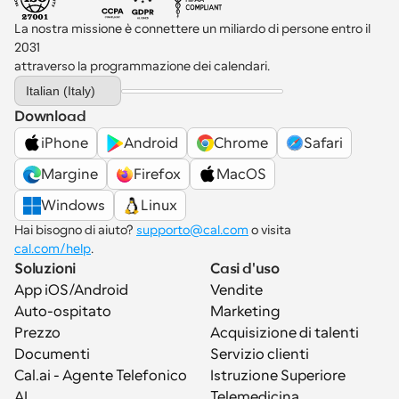
La nostra missione è connettere un miliardo di persone entro il 
2031 
attraverso la programmazione dei calendari.
Select Language
Italian (Italy)
Download
iPhone
Android
Chrome
Safari
Margine
Firefox
MacOS
Windows
Linux
Hai bisogno di aiuto? 
supporto@cal.com
 o visita 
cal.com/help
.
Soluzioni
Casi d'uso
App iOS/Android
Vendite
Auto-ospitato
Marketing
Prezzo
Acquisizione di talenti
Documenti
Servizio clienti
Cal.ai - Agente Telefonico 
Istruzione Superiore
AI
Telemedicina