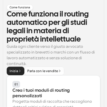
Come funziona
Flussi di lavoro
Automatizzare la pianificazione e i promemoria
Come funziona il routing 
automatico per gli studi 
Blog
Programmazione potenziata con chiamate 
legali in materia di 
Rimani aggiornato con le ultime notizie e aggiornamenti
supportate dall'IA
proprietà intellettuale
Riunioni Instantanee
Guida ogni cliente verso il giusto avvocato 
Incontrare i clienti in pochi minuti
specializzato in brevetti o marchi con un flusso di 
lavoro automatizzato e senza soluzione di 
Link di Gruppo Dinamico
continuità.
Prenota senza sforzo riunioni con più persone
Inizia
Parla con le vendite
Webhook
Ricevi una notifica quando succede qualcosa
01
Crea i tuoi moduli di routing 
personalizzati
Progetta moduli di raccolta che raccogliono 