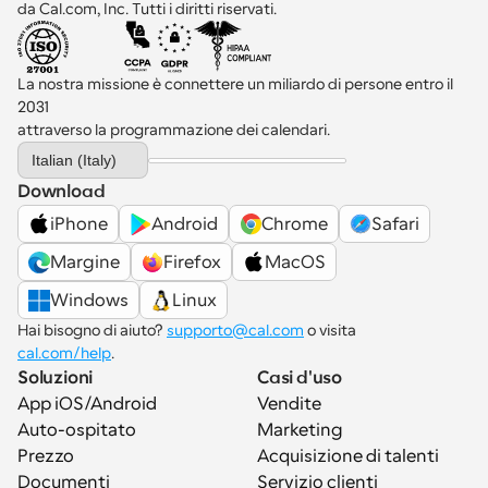
da Cal.com, Inc. Tutti i diritti riservati.
La nostra missione è connettere un miliardo di persone entro il 
2031 
attraverso la programmazione dei calendari.
Select Language
Italian (Italy)
Download
iPhone
Android
Chrome
Safari
Margine
Firefox
MacOS
Windows
Linux
Hai bisogno di aiuto? 
supporto@cal.com
 o visita 
cal.com/help
.
Soluzioni
Casi d'uso
App iOS/Android
Vendite
Auto-ospitato
Marketing
Prezzo
Acquisizione di talenti
Documenti
Servizio clienti