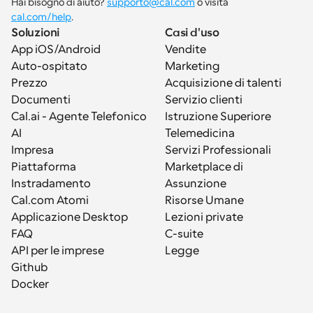
Hai bisogno di aiuto? 
supporto@cal.com
 o visita 
cal.com/help
.
Soluzioni
Casi d'uso
App iOS/Android
Vendite
Auto-ospitato
Marketing
Prezzo
Acquisizione di talenti
Documenti
Servizio clienti
Cal.ai - Agente Telefonico 
Istruzione Superiore
AI
Telemedicina
Impresa
Servizi Professionali
Piattaforma
Marketplace di 
Instradamento
Assunzione
Cal.com Atomi
Risorse Umane
Applicazione Desktop
Lezioni private
FAQ
C-suite
API per le imprese
Legge
Github
Docker