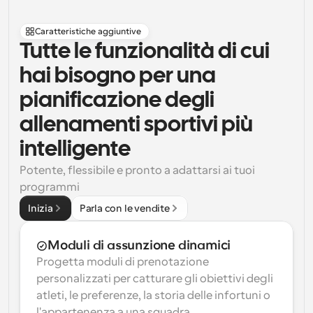
Caratteristiche aggiuntive
Tutte le funzionalità di cui 
hai bisogno per una 
pianificazione degli 
allenamenti sportivi più 
intelligente
Potente, flessibile e pronto a adattarsi ai tuoi 
programmi
Inizia
Parla con le vendite
Moduli di assunzione dinamici
Progetta moduli di prenotazione 
personalizzati per catturare gli obiettivi degli 
atleti, le preferenze, la storia delle infortuni o 
l'appartenenza a una squadra.