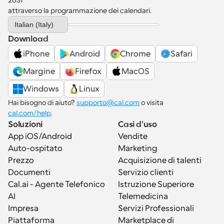
2031 
attraverso la programmazione dei calendari.
Select Language
Italian (Italy)
Download
iPhone
Android
Chrome
Safari
Margine
Firefox
MacOS
Windows
Linux
Hai bisogno di aiuto? 
supporto@cal.com
 o visita 
cal.com/help
.
Soluzioni
Casi d'uso
App iOS/Android
Vendite
Auto-ospitato
Marketing
Prezzo
Acquisizione di talenti
Documenti
Servizio clienti
Cal.ai - Agente Telefonico 
Istruzione Superiore
AI
Telemedicina
Impresa
Servizi Professionali
Piattaforma
Marketplace di 