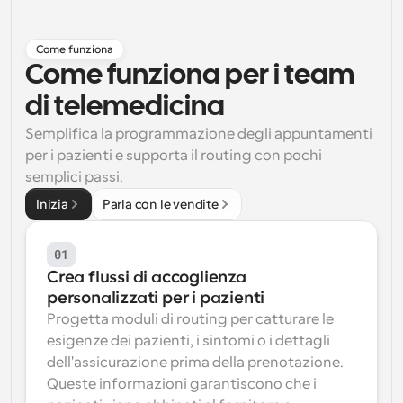
Flussi di lavoro
Automatizzare la pianificazione e i promemoria
Come funziona
Come funziona per i team 
Blog
di telemedicina
Programmazione potenziata con chiamate 
Rimani aggiornato con le ultime notizie e aggiornamenti
supportate dall'IA
Semplifica la programmazione degli appuntamenti 
per i pazienti e supporta il routing con pochi 
Riunioni Instantanee
semplici passi.
Incontrare i clienti in pochi minuti
Inizia
Parla con le vendite
Link di Gruppo Dinamico
Prenota senza sforzo riunioni con più persone
01
Crea flussi di accoglienza 
Webhook
personalizzati per i pazienti
Ricevi una notifica quando succede qualcosa
Progetta moduli di routing per catturare le 
esigenze dei pazienti, i sintomi o i dettagli 
dell'assicurazione prima della prenotazione. 
Queste informazioni garantiscono che i 