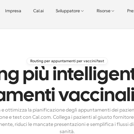
Impresa
Cal.ai
Sviluppatore
Risorse
Pre
Routing per appuntamenti per vaccini/test
ng più intelligen
enti vaccinali 
 ottimizza la pianificazione degli appuntamenti dei pazienti
one e test con Cal.com. Collega i pazienti al giusto fornitore
nte, riduci le mancate presentazioni e semplifica i flussi di 
sanità.