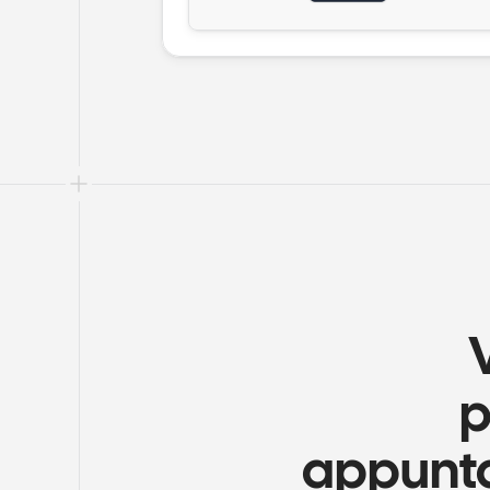
p
appunta