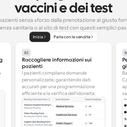
vaccini e dei test
pazienti senza sforzo dalla prenotazione al giusto forni
enza sanitaria o al sito di test con questi semplici pa
Inizia
Parla con le vendite
02
0
ng
Raccogliere informazioni sui 
Pe
pazienti
g
I pazienti compilano domande 
Ba
 
personalizzate, garantendo dati 
Ca
accurati per una programmazione 
ap
efficiente e la verifica dell'idoneità.
sa