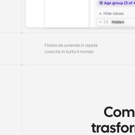
Fidato da aziende in rapida 
crescita in tutto il mondo
Come
trasfo