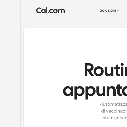
Soluzioni
Routi
appuntam
Automatizza e
di vaccinazi
istantaneame