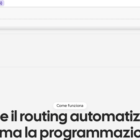
Come funziona
 il routing automatiz
rma la programmazio