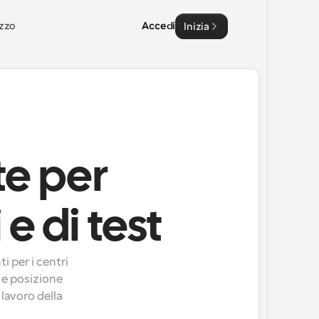
zzo
Accedi
Inizia
te per
e di test
 per i centri 
 e posizione 
lavoro della 