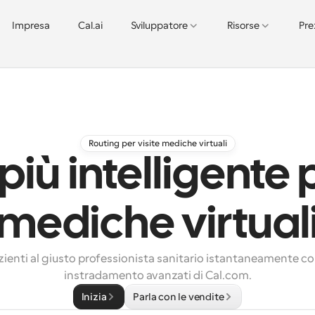
Impresa
Cal.ai
Sviluppatore
Risorse
Pre
Routing per visite mediche virtuali
più intelligente p
mediche virtual
zienti al giusto professionista sanitario istantaneamente con
instradamento avanzati di Cal.com.
Inizia
Parla con le vendite