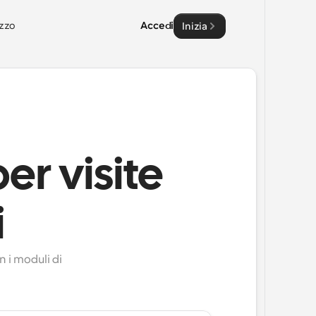
zzo
Accedi
Inizia
er visite
i
 i moduli di 