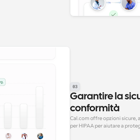
03
Garantire la sicu
conformità
Cal.com offre opzioni sicure, 
per HIPAA per aiutare a protegg