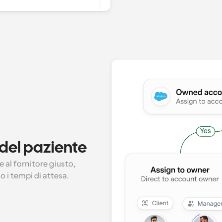
 del paziente
al fornitore giusto, 
 i tempi di attesa.