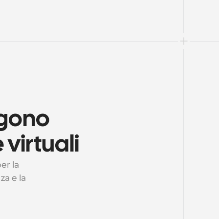
gono 
virtuali
r la 
a e la 