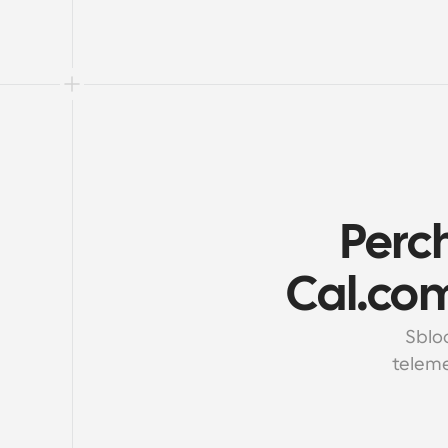
Perch
Cal.com
Sbloc
teleme