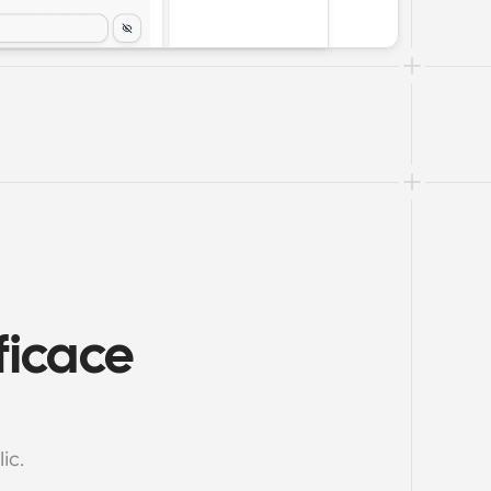
icace 
ic.