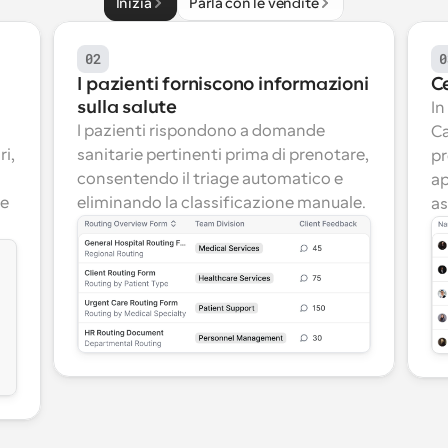
Inizia
Parla con le vendite
02
0
I pazienti forniscono informazioni 
C
sulla salute
In
I pazienti rispondono a domande 
Ca
i, 
sanitarie pertinenti prima di prenotare, 
pr
consentendo il triage automatico e 
ap
e 
eliminando la classificazione manuale.
as