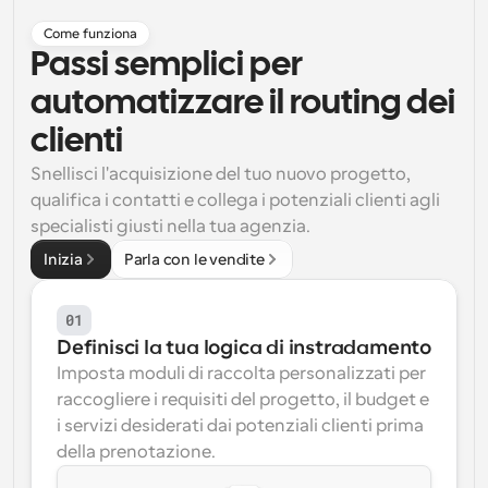
Come funziona
Flussi di lavoro
Automatizzare la pianificazione e i promemoria
Passi semplici per 
automatizzare il routing dei 
Blog
Programmazione potenziata con chiamate 
clienti
Rimani aggiornato con le ultime notizie e aggiornamenti
supportate dall'IA
Snellisci l'acquisizione del tuo nuovo progetto, 
Riunioni Instantanee
qualifica i contatti e collega i potenziali clienti agli 
Incontrare i clienti in pochi minuti
specialisti giusti nella tua agenzia.
Inizia
Parla con le vendite
Link di Gruppo Dinamico
Prenota senza sforzo riunioni con più persone
01
Definisci la tua logica di instradamento
Webhook
Ricevi una notifica quando succede qualcosa
Imposta moduli di raccolta personalizzati per 
raccogliere i requisiti del progetto, il budget e 
i servizi desiderati dai potenziali clienti prima 
della prenotazione.