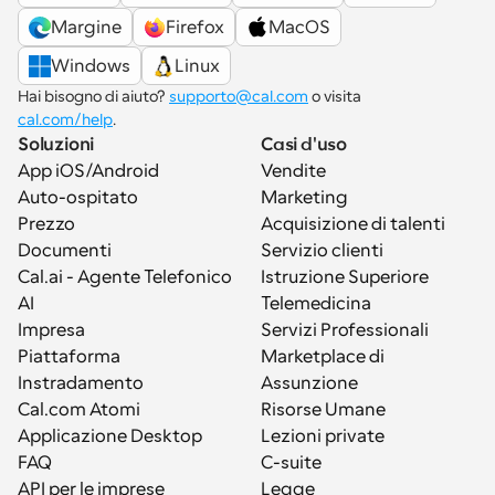
Margine
Firefox
MacOS
Windows
Linux
Hai bisogno di aiuto? 
supporto@cal.com
 o visita 
cal.com/help
.
Soluzioni
Casi d'uso
App iOS/Android
Vendite
Auto-ospitato
Marketing
Prezzo
Acquisizione di talenti
Documenti
Servizio clienti
Cal.ai - Agente Telefonico 
Istruzione Superiore
AI
Telemedicina
Impresa
Servizi Professionali
Piattaforma
Marketplace di 
Instradamento
Assunzione
Cal.com Atomi
Risorse Umane
Applicazione Desktop
Lezioni private
FAQ
C-suite
API per le imprese
Legge