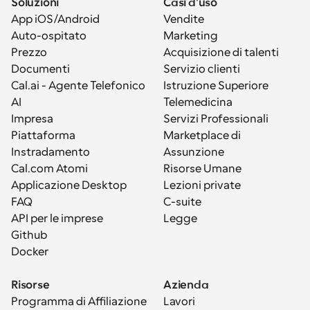
Soluzioni
Casi d'uso
App iOS/Android
Vendite
Auto-ospitato
Marketing
Prezzo
Acquisizione di talenti
Documenti
Servizio clienti
Cal.ai - Agente Telefonico 
Istruzione Superiore
AI
Telemedicina
Impresa
Servizi Professionali
Piattaforma
Marketplace di 
Instradamento
Assunzione
Cal.com Atomi
Risorse Umane
Applicazione Desktop
Lezioni private
FAQ
C-suite
API per le imprese
Legge
Github
Docker
Risorse
Azienda
Programma di Affiliazione
Lavori