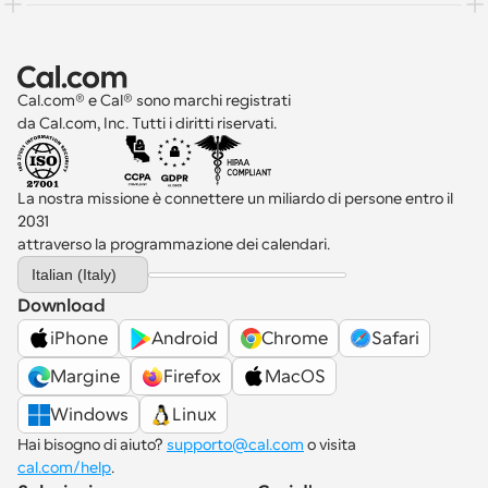
Cal.com® e Cal® sono marchi registrati 
da Cal.com, Inc. Tutti i diritti riservati.
La nostra missione è connettere un miliardo di persone entro il 
2031 
attraverso la programmazione dei calendari.
Select Language
Italian (Italy)
Download
iPhone
Android
Chrome
Safari
Margine
Firefox
MacOS
Windows
Linux
Hai bisogno di aiuto? 
supporto@cal.com
 o visita 
cal.com/help
.