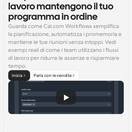
lavoro mantengono il tuo
programma in ordine
Guarda come Cal.com Workflows semplifica 
la pianificazione, automatizza i promemoria e 
mantiene le tue riunioni senza intoppi. Vedi 
esempi reali di come i team utilizzano i flussi 
di lavoro per ridurre le assenze e risparmiare 
tempo.
Inizia
Parla con le vendite