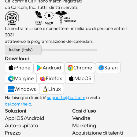
Cal.com® e Cal® sono marchi registrati 
da Cal.com, Inc. Tutti i diritti riservati.
La nostra missione è connettere un miliardo di persone entro il 
2031 
attraverso la programmazione dei calendari.
Select Language
Italian (Italy)
Download
iPhone
Android
Chrome
Safari
Margine
Firefox
MacOS
Windows
Linux
Hai bisogno di aiuto? 
supporto@cal.com
 o visita 
cal.com/help
.
Soluzioni
Casi d'uso
App iOS/Android
Vendite
Auto-ospitato
Marketing
Prezzo
Acquisizione di talenti