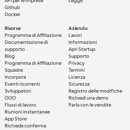
API per le imprese
Legge
Github
Docker
Risorse
Azienda
Programma di Affiliazione
Lavori
Documentazione di 
Informazioni
supporto
Apri Startup
Blog
Supporto
Programma di Affiliazione
Privacy
Squadre
Termini
Incorpora
Licenza
Eventi ricorrenti
Sicurezza
Sviluppatori
Registro delle modifiche
OOO
Richiedi una demo
Flussi di lavoro
Parla con le vendite
Riunioni Instantanee
App Store
Richiede conferma