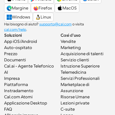
Margine
Firefox
MacOS
Windows
Linux
Hai bisogno di aiuto? 
supporto@cal.com
 o visita 
cal.com/help
.
Soluzioni
Casi d'uso
App iOS/Android
Vendite
Auto-ospitato
Marketing
Prezzo
Acquisizione di talenti
Documenti
Servizio clienti
Cal.ai - Agente Telefonico 
Istruzione Superiore
AI
Telemedicina
Impresa
Servizi Professionali
Piattaforma
Marketplace di 
Instradamento
Assunzione
Cal.com Atomi
Risorse Umane
Applicazione Desktop
Lezioni private
FAQ
C-suite