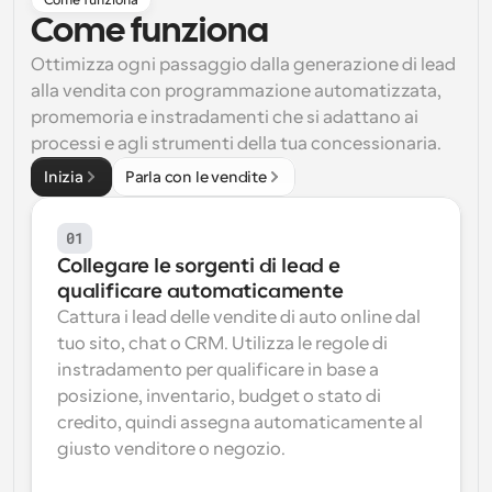
Come funziona
Come funziona
Flussi di lavoro
Automatizzare la pianificazione e i promemoria
Ottimizza ogni passaggio dalla generazione di lead 
alla vendita con programmazione automatizzata, 
Blog
promemoria e instradamenti che si adattano ai 
Programmazione potenziata con chiamate 
Rimani aggiornato con le ultime notizie e aggiornamenti
processi e agli strumenti della tua concessionaria.
supportate dall'IA
Inizia
Parla con le vendite
Riunioni Instantanee
Incontrare i clienti in pochi minuti
01
Collegare le sorgenti di lead e 
Link di Gruppo Dinamico
qualificare automaticamente
Prenota senza sforzo riunioni con più persone
Cattura i lead delle vendite di auto online dal 
tuo sito, chat o CRM. Utilizza le regole di 
Webhook
instradamento per qualificare in base a 
Ricevi una notifica quando succede qualcosa
posizione, inventario, budget o stato di 
credito, quindi assegna automaticamente al 
giusto venditore o negozio.