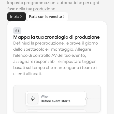
Imposta programmazioni automatiche per ogni 
Flussi di lavoro
fase della tua produzione
Automatizzare la pianificazione e i promemoria
Inizia
Parla con le vendite
Blog
01
Programmazione potenziata con chiamate 
Rimani aggiornato con le ultime notizie e aggiornamenti
supportate dall'IA
Mappa la tua cronologia di produzione
Definisci la preproduzione, le prove, il giorno 
Riunioni Instantanee
dello spettacolo e il montaggio. Allegare 
Incontrare i clienti in pochi minuti
l'elenco di controllo AV del tuo evento, 
assegnare responsabili e impostare trigger 
Link di Gruppo Dinamico
basati sul tempo che mantengano i team e i 
Prenota senza sforzo riunioni con più persone
clienti allineati.
Webhook
Ricevi una notifica quando succede qualcosa