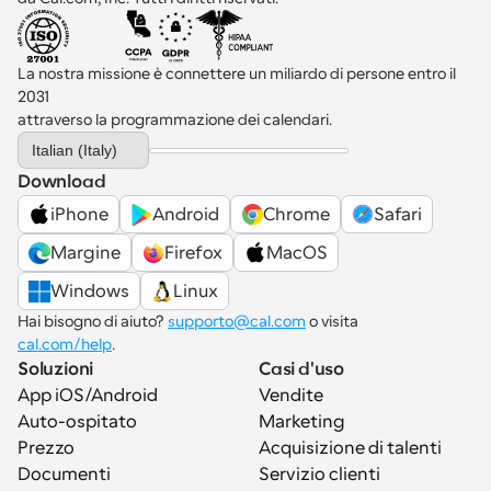
La nostra missione è connettere un miliardo di persone entro il 
2031 
attraverso la programmazione dei calendari.
Select Language
Italian (Italy)
Download
iPhone
Android
Chrome
Safari
Margine
Firefox
MacOS
Windows
Linux
Hai bisogno di aiuto? 
supporto@cal.com
 o visita 
cal.com/help
.
Soluzioni
Casi d'uso
App iOS/Android
Vendite
Auto-ospitato
Marketing
Prezzo
Acquisizione di talenti
Documenti
Servizio clienti