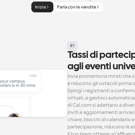
Inizia
Parla con le vendite
01
Tassi di parteci
agli eventi unive
Invia promemoria mirati che s
e riducono gli ostacoli prima de
Spingi i registranti a confermar
virtuali, e gestisci automaticame
di Cal.com si adattano a divers
inviti e aggiornamenti arriv
chiare, blocchi di calendario 
partecipazione, riducono le a
Il tuo team ottiene un'affluenza