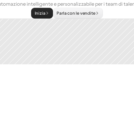
tomazione intelligente e personalizzabile per i team di tale
Inizia
Parla con le vendite