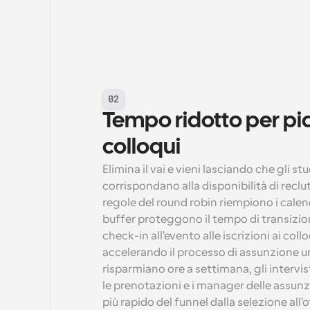
02
Tempo ridotto per pia
colloqui
Elimina il vai e vieni lasciando che gli st
corrispondano alla disponibilità di recluta
regole del round robin riempiono i calend
buffer proteggono il tempo di transizion
check-in all'evento alle iscrizioni ai collo
accelerando il processo di assunzione uni
risparmiano ore a settimana, gli intervis
le prenotazioni e i manager delle assu
più rapido del funnel dalla selezione all'o