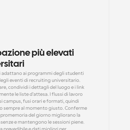
pazione più elevati 
rsitari
i adattano ai programmi degli studenti 
gli eventi di recruiting universitario. 
e, condividi i dettagli del luogo e i link 
nte le liste d'attesa. I flussi di lavoro 
i campus, fusi orari e formati, quindi 
ano sempre al momento giusto. Conferme 
e promemoria del giorno migliorano la 
ssenze e mantengono le sessioni piene. 
 prevedibile e dati migliori per 