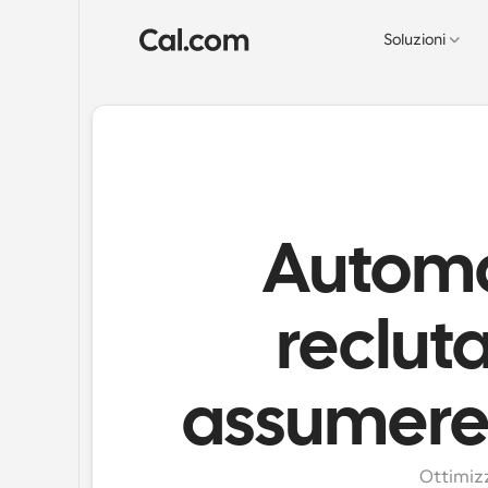
Soluzioni
Automat
reclut
assumere 
Ottimizz