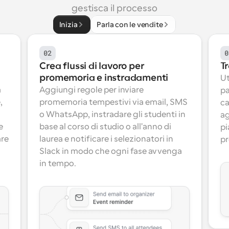
gestisca il processo
Inizia
Parla con le vendite
02
0
Crea flussi di lavoro per 
Tr
promemoria e instradamenti
Ut
 
Aggiungi regole per inviare 
pa
 
promemoria tempestivi via email, SMS 
ca
o WhatsApp, instradare gli studenti in 
ag
 
base al corso di studio o all'anno di 
pi
re 
laurea e notificare i selezionatori in 
pr
Slack in modo che ogni fase avvenga 
in tempo.