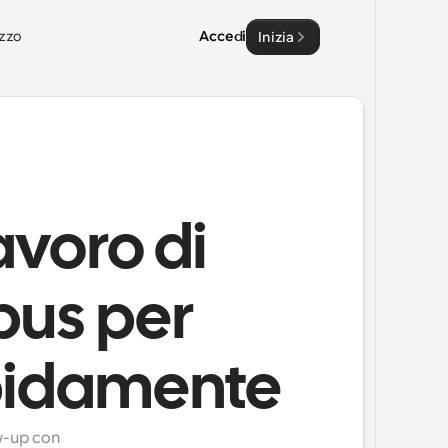
zzo
Accedi
Inizia
avoro di
pus per
apidamente
w-up con 