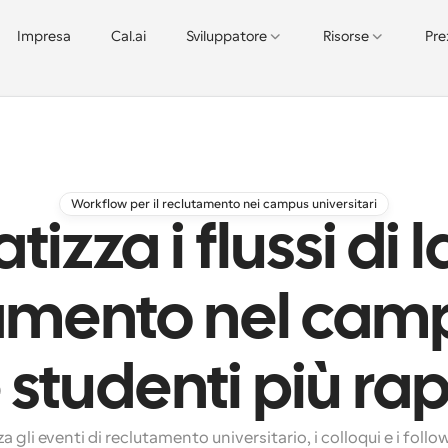
Impresa
Cal.ai
Sviluppatore
Risorse
Pre
Workflow per il reclutamento nei campus universitari
izza i flussi di l
amento nel cam
studenti più r
a gli eventi di reclutamento universitario, i colloqui e i follo