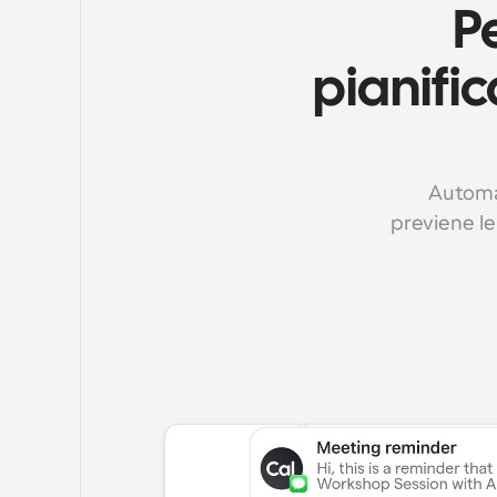
P
pianific
Automat
previene le