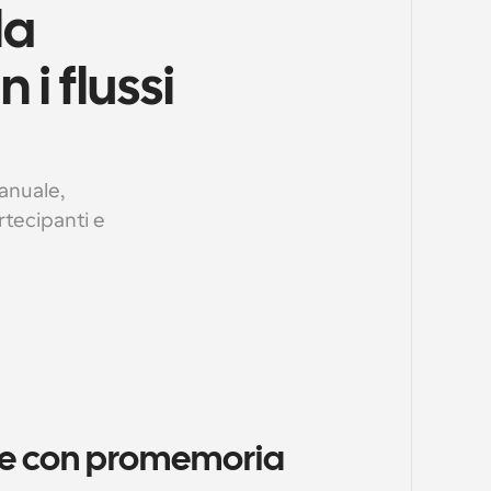
a 
i flussi 
anuale, 
tecipanti e 
ze con promemoria 