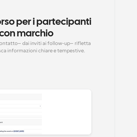
rso per i partecipanti 
 con marchio
ontatto—dai inviti ai follow-up—rifletta 
isca informazioni chiare e tempestive.