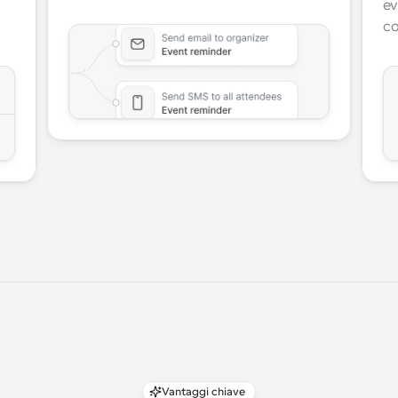
ev
co
Vantaggi chiave