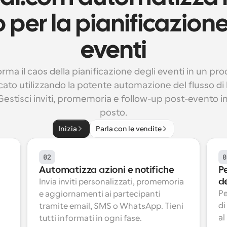
 per la pianificazione 
eventi
rma il caos della pianificazione degli eventi in un pro
cato utilizzando la potente automazione del flusso di l
Gestisci inviti, promemoria e follow-up post-evento in
posto.
Inizia
Parla con le vendite
02
0
Automatizza azioni e notifiche
P
de
Invia inviti personalizzati, promemoria 
Pe
e aggiornamenti ai partecipanti 
di
tramite email, SMS o WhatsApp. Tieni 
al
tutti informati in ogni fase.