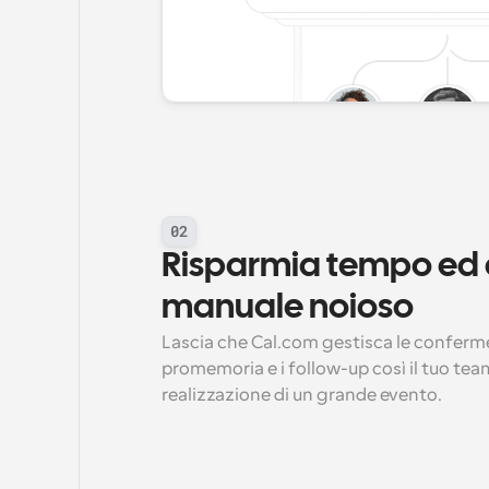
02
Risparmia tempo ed el
manuale noioso
Lascia che Cal.com gestisca le conferme 
promemoria e i follow-up così il tuo tea
realizzazione di un grande evento.