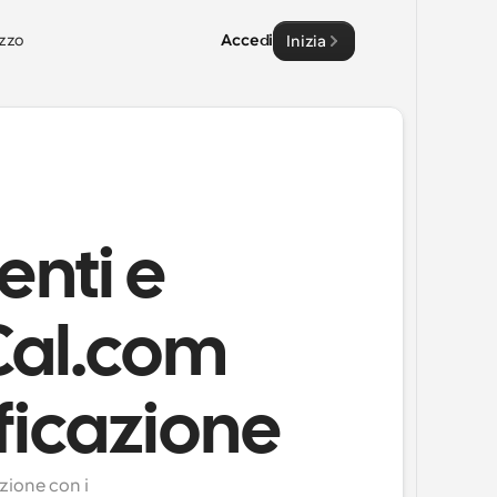
zzo
Accedi
Inizia
enti e
 Cal.com
ficazione
ione con i 