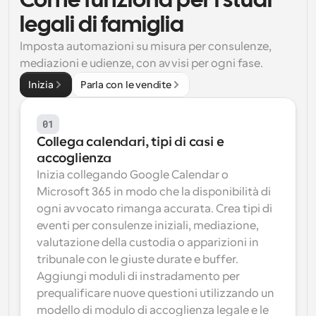
Come funziona per i studi 
legali di famiglia
Flussi di lavoro
Automatizzare la pianificazione e i promemoria
Imposta automazioni su misura per consulenze, 
mediazioni e udienze, con avvisi per ogni fase.
Blog
Inizia
Parla con le vendite
Programmazione potenziata con chiamate 
Rimani aggiornato con le ultime notizie e aggiornamenti
supportate dall'IA
01
Riunioni Instantanee
Incontrare i clienti in pochi minuti
Collega calendari, tipi di casi e 
accoglienza
Inizia collegando Google Calendar o 
Link di Gruppo Dinamico
Prenota senza sforzo riunioni con più persone
Microsoft 365 in modo che la disponibilità di 
ogni avvocato rimanga accurata. Crea tipi di 
eventi per consulenze iniziali, mediazione, 
Webhook
Ricevi una notifica quando succede qualcosa
valutazione della custodia o apparizioni in 
tribunale con le giuste durate e buffer. 
Aggiungi moduli di instradamento per 
prequalificare nuove questioni utilizzando un 
modello di modulo di accoglienza legale e le 