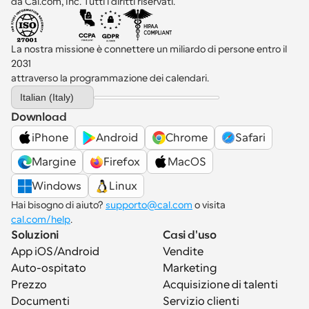
da Cal.com, Inc. Tutti i diritti riservati.
La nostra missione è connettere un miliardo di persone entro il 
2031 
attraverso la programmazione dei calendari.
Select Language
Italian (Italy)
Download
iPhone
Android
Chrome
Safari
Margine
Firefox
MacOS
Windows
Linux
Hai bisogno di aiuto? 
supporto@cal.com
 o visita 
cal.com/help
.
Soluzioni
Casi d'uso
App iOS/Android
Vendite
Auto-ospitato
Marketing
Prezzo
Acquisizione di talenti
Documenti
Servizio clienti