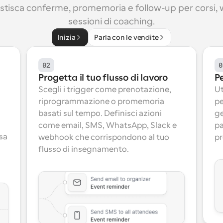
stisca conferme, promemoria e follow-up per corsi, 
sessioni di coaching.
Inizia
Parla con le vendite
02
0
Progetta il tuo flusso di lavoro
P
Scegli i trigger come prenotazione, 
Ut
riprogrammazione o promemoria 
pe
basati sul tempo. Definisci azioni 
ge
come email, SMS, WhatsApp, Slack e 
pa
sa 
webhook che corrispondono al tuo 
pr
flusso di insegnamento.