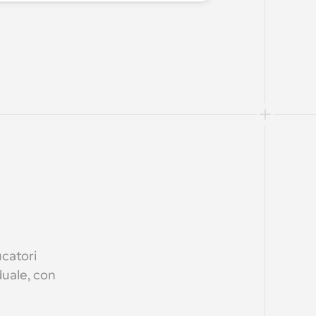
atori 
uale, con 