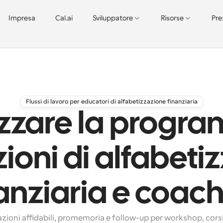
Impresa
Cal.ai
Sviluppatore
Risorse
Pre
Flussi di lavoro per educatori di alfabetizzazione finanziaria
zzare la progr
zioni di alfabet
anziaria e coac
zioni affidabili, promemoria e follow-up per workshop, corsi