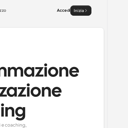
zzo
Accedi
Inizia
ammazione
izzazione
hing
 e coaching, 