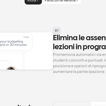
Inizia
Parla con le vendite
01
Elimina le assen
lezioni in pro
Promemoria automatici via e
studenti coinvolti e puntuali. I
posizione e opzioni di riprogra
aumentare la partecipazione.