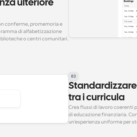
za ulteriore 
on conferme, promemoria e 
gramma di alfabetizzazione 
biblioteche o centri comunitari.
03
Standardizzare
tra i curricula
Crea flussi di lavoro coerenti 
di educazione finanziaria. Cond
un'esperienza uniforme per stu