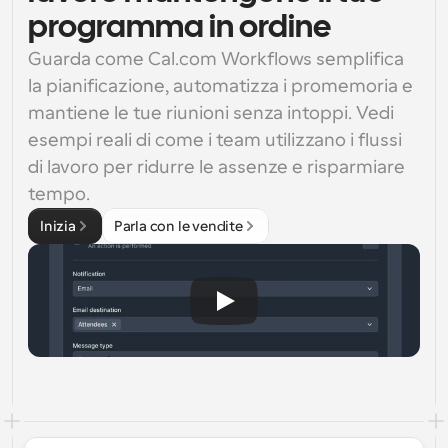
programma in ordine
Guarda come Cal.com Workflows semplifica 
la pianificazione, automatizza i promemoria e 
mantiene le tue riunioni senza intoppi. Vedi 
esempi reali di come i team utilizzano i flussi 
di lavoro per ridurre le assenze e risparmiare 
tempo.
Inizia
Parla con le vendite