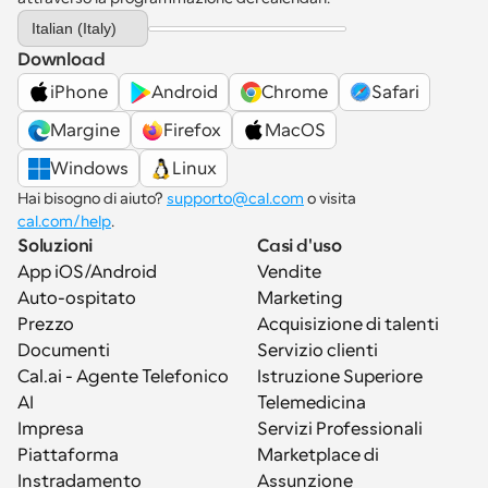
Select Language
Italian (Italy)
Download
iPhone
Android
Chrome
Safari
Margine
Firefox
MacOS
Windows
Linux
Hai bisogno di aiuto? 
supporto@cal.com
 o visita 
cal.com/help
.
Soluzioni
Casi d'uso
App iOS/Android
Vendite
Auto-ospitato
Marketing
Prezzo
Acquisizione di talenti
Documenti
Servizio clienti
Cal.ai - Agente Telefonico 
Istruzione Superiore
AI
Telemedicina
Impresa
Servizi Professionali
Piattaforma
Marketplace di 
Instradamento
Assunzione