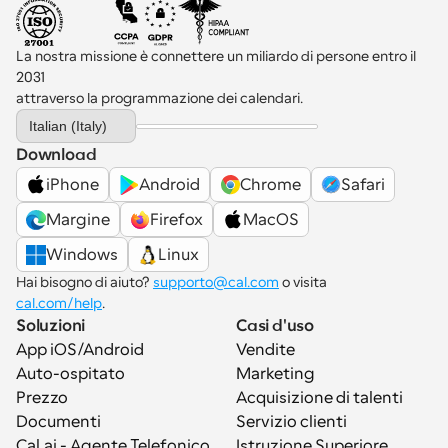
La nostra missione è connettere un miliardo di persone entro il 
2031 
attraverso la programmazione dei calendari.
Select Language
Italian (Italy)
Download
iPhone
Android
Chrome
Safari
Margine
Firefox
MacOS
Windows
Linux
Hai bisogno di aiuto? 
supporto@cal.com
 o visita 
cal.com/help
.
Soluzioni
Casi d'uso
App iOS/Android
Vendite
Auto-ospitato
Marketing
Prezzo
Acquisizione di talenti
Documenti
Servizio clienti
Cal.ai - Agente Telefonico 
Istruzione Superiore