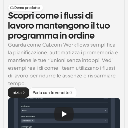
Demo prodotto
Scopri come i flussi di
lavoro mantengono il tuo
programma in ordine
Guarda come Cal.com Workflows semplifica 
la pianificazione, automatizza i promemoria e 
mantiene le tue riunioni senza intoppi. Vedi 
esempi reali di come i team utilizzano i flussi 
di lavoro per ridurre le assenze e risparmiare 
tempo.
Inizia
Parla con le vendite