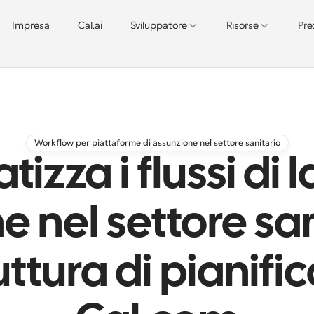
Impresa
Cal.ai
Sviluppatore
Risorse
Pre
Workflow per piattaforme di assunzione nel settore sanitario
izza i flussi di l
e nel settore san
ruttura di pianifi