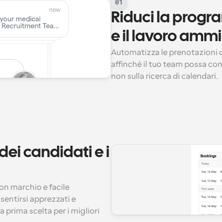
01
Riduci la prog
e il lavoro ammi
Automatizza le prenotazioni de
affinché il tuo team possa conc
non sulla ricerca di calendari.
ei candidati e i 
n marchio e facile 
entirsi apprezzati e 
 prima scelta per i migliori 