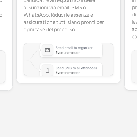
in
i 
candidati e ai responsabili delle 
pr
assunzioni via email, SMS o 
di
o 
WhatsApp. Riduci le assenze e 
la
assicurati che tutti siano pronti per 
ap
 
ogni fase del processo.
ca