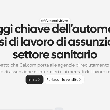
Vantaggi chiave
gi chiave dell'autom
ssi di lavoro di assunzi
settore sanitario
patto che Cal.com porta alle agenzie di reclutamento sa
eb di assunzione di infermieri e ai mercati del lavoro 
Inizia
Parla con le vendite