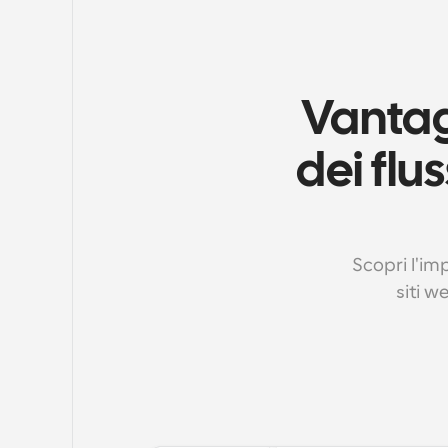
Vantag
dei flu
Scopri l'im
siti w