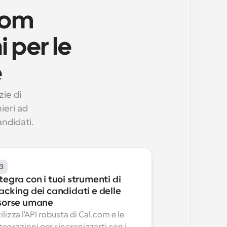
com 
per le 
e
ie di 
eri ad 
ndidati.
3
tegra con i tuoi strumenti di 
acking dei candidati e delle 
isorse umane
ilizza l'API robusta di Cal.com e le 