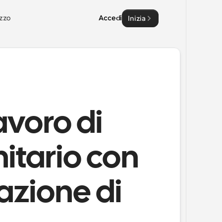
zzo
Accedi
Inizia
avoro di
itario con
cazione di