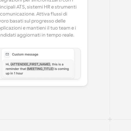
tegrazioni per sincronizzarti con i 
incipali ATS, sistemi HR e strumenti 
 comunicazione. Attiva flussi di 
voro basati sul progresso delle 
plicazioni e mantieni il tuo team e i 
ndidati aggiornati in tempo reale.