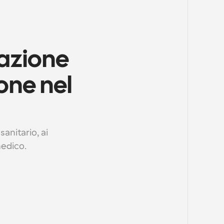
azione 
one nel 
nitario, ai 
medico.