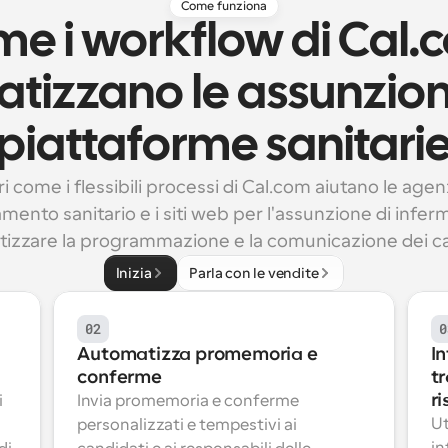
Come funziona
e i workflow di Cal.
izzano le assunzioni 
piattaforme sanitari
i come i flessibili processi di Cal.com aiutano le agenz
mento sanitario e i siti web per l'assunzione di infermi
izzare la programmazione e la comunicazione dei ca
Inizia
Parla con le vendite
02
0
Automatizza promemoria e 
In
conferme
tr
r
 
Invia promemoria e conferme 
Ut
personalizzati e tempestivi ai 