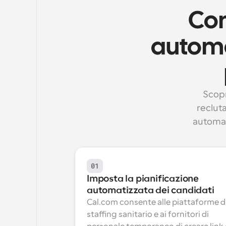
Com
automat
Scopr
recluta
automat
01
Imposta la pianificazione 
automatizzata dei candidati
Cal.com consente alle piattaforme di
staffing sanitario e ai fornitori di 