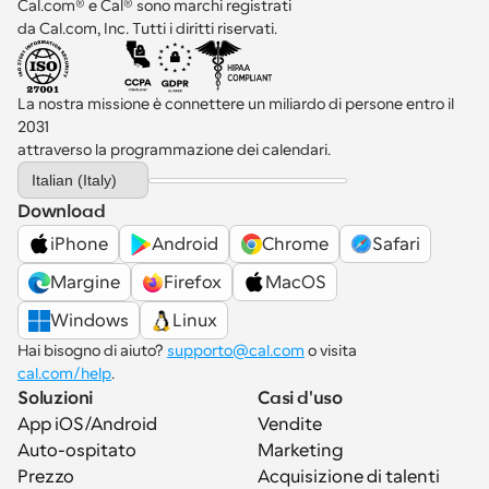
Cal.com® e Cal® sono marchi registrati 
da Cal.com, Inc. Tutti i diritti riservati.
La nostra missione è connettere un miliardo di persone entro il 
2031 
attraverso la programmazione dei calendari.
Select Language
Italian (Italy)
Download
iPhone
Android
Chrome
Safari
Margine
Firefox
MacOS
Windows
Linux
Hai bisogno di aiuto? 
supporto@cal.com
 o visita 
cal.com/help
.
Soluzioni
Casi d'uso
App iOS/Android
Vendite
Auto-ospitato
Marketing
Prezzo
Acquisizione di talenti