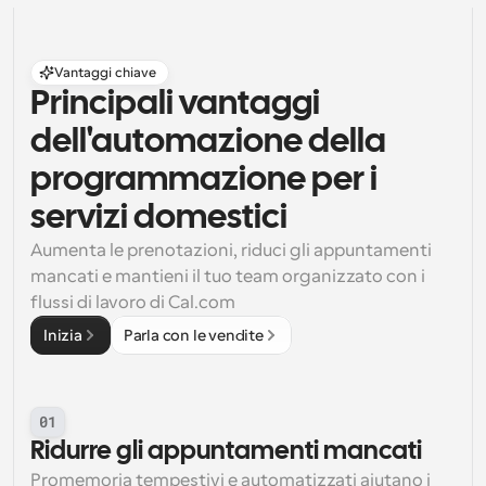
Vantaggi chiave
Principali vantaggi 
dell'automazione della 
programmazione per i 
servizi domestici
Aumenta le prenotazioni, riduci gli appuntamenti 
mancati e mantieni il tuo team organizzato con i 
flussi di lavoro di Cal.com
Inizia
Parla con le vendite
01
Ridurre gli appuntamenti mancati
Promemoria tempestivi e automatizzati aiutano i 