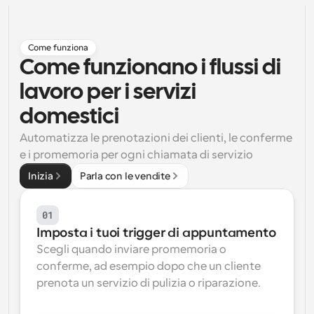
Flussi di lavoro
Automatizzare la pianificazione e i promemoria
Come funziona
Come funzionano i flussi di 
Blog
Programmazione potenziata con chiamate 
Rimani aggiornato con le ultime notizie e aggiornamenti
lavoro per i servizi 
supportate dall'IA
domestici
Riunioni Instantanee
Automatizza le prenotazioni dei clienti, le conferme 
Incontrare i clienti in pochi minuti
e i promemoria per ogni chiamata di servizio
Link di Gruppo Dinamico
Inizia
Parla con le vendite
Prenota senza sforzo riunioni con più persone
01
Webhook
Imposta i tuoi trigger di appuntamento
Ricevi una notifica quando succede qualcosa
Scegli quando inviare promemoria o 
conferme, ad esempio dopo che un cliente 
prenota un servizio di pulizia o riparazione.