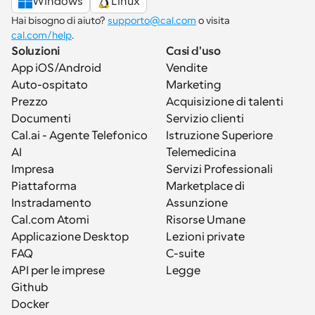
Windows
Linux
Hai bisogno di aiuto? 
supporto@cal.com
 o visita 
cal.com/help
.
Soluzioni
Casi d'uso
App iOS/Android
Vendite
Auto-ospitato
Marketing
Prezzo
Acquisizione di talenti
Documenti
Servizio clienti
Cal.ai - Agente Telefonico 
Istruzione Superiore
AI
Telemedicina
Impresa
Servizi Professionali
Piattaforma
Marketplace di 
Instradamento
Assunzione
Cal.com Atomi
Risorse Umane
Applicazione Desktop
Lezioni private
FAQ
C-suite
API per le imprese
Legge
Github
Docker