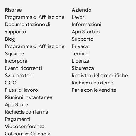
Risorse
Azienda
Programma di Affiliazione
Lavori
Documentazione di 
Informazioni
supporto
Apri Startup
Blog
Supporto
Programma di Affiliazione
Privacy
Squadre
Termini
Incorpora
Licenza
Eventi ricorrenti
Sicurezza
Sviluppatori
Registro delle modifiche
OOO
Richiedi una demo
Flussi di lavoro
Parla con le vendite
Riunioni Instantanee
App Store
Richiede conferma
Pagamenti
Videoconferenza
Cal.com vs Calendly