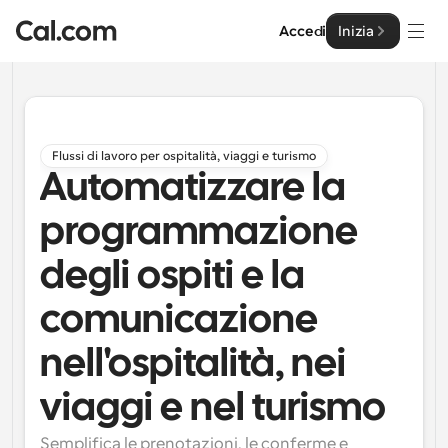
Accedi
Inizia
Soluzioni
Soluzioni
Flussi di lavoro per ospitalità, viaggi e turismo
Automatizzare la
Per dimensione del team
Impresa
Per individui
programmazione
Pianificazione personale semplificata
Cal.ai
degli ospiti e la
Per Team
Pianificazione collaborativa per gruppi
comunicazione
Sviluppatore
nell'ospitalità, nei
Per sviluppatori
Documentazione per Sviluppatori
Risorse
Caratteristiche potenti e integrazioni
Documentazione per la piattaforma Cal.com
viaggi e nel turismo
API
Prezzo
API
Per le imprese
Crea le tue integrazioni personalizzate con la nostra 
Semplifica le prenotazioni, le conferme e 