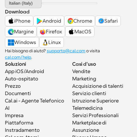
Italian (Italy)
Download
iPhone
Android
Chrome
Safari
Margine
Firefox
MacOS
Windows
Linux
Hai bisogno di aiuto? 
supporto@cal.com
 o visita 
cal.com/help
.
Soluzioni
Casi d'uso
App iOS/Android
Vendite
Auto-ospitato
Marketing
Prezzo
Acquisizione di talenti
Documenti
Servizio clienti
Cal.ai - Agente Telefonico 
Istruzione Superiore
AI
Telemedicina
Impresa
Servizi Professionali
Piattaforma
Marketplace di 
Instradamento
Assunzione