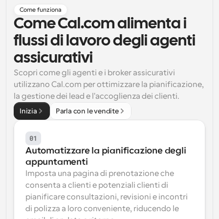
Come funziona
Flussi di lavoro
Come Cal.com alimenta i 
Automatizzare la pianificazione e i promemoria
flussi di lavoro degli agenti 
Blog
assicurativi
Programmazione potenziata con chiamate 
Rimani aggiornato con le ultime notizie e aggiornamenti
supportate dall'IA
Scopri come gli agenti e i broker assicurativi 
utilizzano Cal.com per ottimizzare la pianificazione, 
Riunioni Instantanee
la gestione dei lead e l'accoglienza dei clienti.
Incontrare i clienti in pochi minuti
Inizia
Parla con le vendite
Link di Gruppo Dinamico
Prenota senza sforzo riunioni con più persone
01
Automatizzare la pianificazione degli 
Webhook
appuntamenti
Ricevi una notifica quando succede qualcosa
Imposta una pagina di prenotazione che 
consenta a clienti e potenziali clienti di 
pianificare consultazioni, revisioni e incontri 
di polizza a loro conveniente, riducendo le 