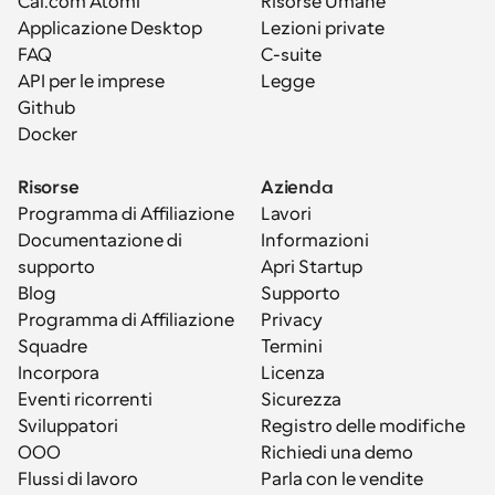
Cal.com Atomi
Risorse Umane
Applicazione Desktop
Lezioni private
FAQ
C-suite
API per le imprese
Legge
Github
Docker
Risorse
Azienda
Programma di Affiliazione
Lavori
Documentazione di 
Informazioni
supporto
Apri Startup
Blog
Supporto
Programma di Affiliazione
Privacy
Squadre
Termini
Incorpora
Licenza
Eventi ricorrenti
Sicurezza
Sviluppatori
Registro delle modifiche
OOO
Richiedi una demo
Flussi di lavoro
Parla con le vendite