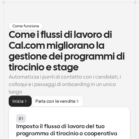
Flussi di lavoro
Automatizzare la pianificazione e i promemoria
Come funziona
Blog
Come i flussi di lavoro di 
Programmazione potenziata con chiamate 
Rimani aggiornato con le ultime notizie e aggiornamenti
supportate dall'IA
Cal.com migliorano la 
Riunioni Instantanee
gestione dei programmi di 
Incontrare i clienti in pochi minuti
tirocinio e stage
Automatizza i punti di contatto con i candidati, i 
Link di Gruppo Dinamico
Prenota senza sforzo riunioni con più persone
colloqui e i passaggi di onboarding in un unico 
luogo
Webhook
Inizia
Parla con le vendite
Ricevi una notifica quando succede qualcosa
01
Imposta il flusso di lavoro del tuo 
programma di tirocinio o cooperativa