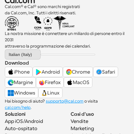
Cal.com® e Cal® sono marchi registrati 
da Cal.com, Inc. Tutti i diritti riservati.
La nostra missione è connettere un miliardo di persone entro il 
2031 
attraverso la programmazione dei calendari.
Select Language
Italian (Italy)
Download
iPhone
Android
Chrome
Safari
Margine
Firefox
MacOS
Windows
Linux
Hai bisogno di aiuto? 
supporto@cal.com
 o visita 
cal.com/help
.
Soluzioni
Casi d'uso
App iOS/Android
Vendite
Auto-ospitato
Marketing