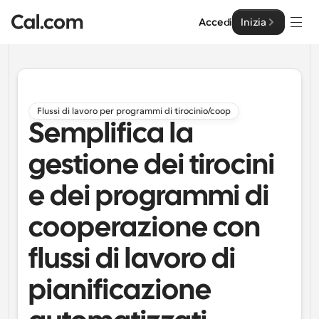
Accedi
Inizia
Soluzioni
Soluzioni
Flussi di lavoro per programmi di tirocinio/coop
Semplifica la
Per dimensione del team
Impresa
Per individui
gestione dei tirocini
Pianificazione personale semplificata
Cal.ai
e dei programmi di
Per Team
Pianificazione collaborativa per gruppi
cooperazione con
Sviluppatore
flussi di lavoro di
Per sviluppatori
Documentazione per Sviluppatori
Risorse
Caratteristiche potenti e integrazioni
Documentazione per la piattaforma Cal.com
pianificazione
API
Prezzo
API
Per le imprese
Crea le tue integrazioni personalizzate con la nostra 