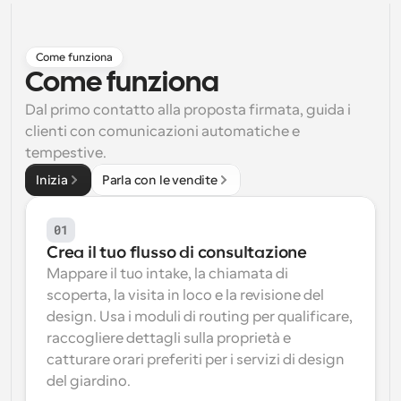
Flussi di lavoro
Automatizzare la pianificazione e i promemoria
Come funziona
Come funziona
Blog
Dal primo contatto alla proposta firmata, guida i 
Programmazione potenziata con chiamate 
Rimani aggiornato con le ultime notizie e aggiornamenti
supportate dall'IA
clienti con comunicazioni automatiche e 
tempestive.
Riunioni Instantanee
Incontrare i clienti in pochi minuti
Inizia
Parla con le vendite
Link di Gruppo Dinamico
01
Prenota senza sforzo riunioni con più persone
Crea il tuo flusso di consultazione
Mappare il tuo intake, la chiamata di 
Webhook
scoperta, la visita in loco e la revisione del 
Ricevi una notifica quando succede qualcosa
design. Usa i moduli di routing per qualificare, 
raccogliere dettagli sulla proprietà e 
catturare orari preferiti per i servizi di design 
del giardino.