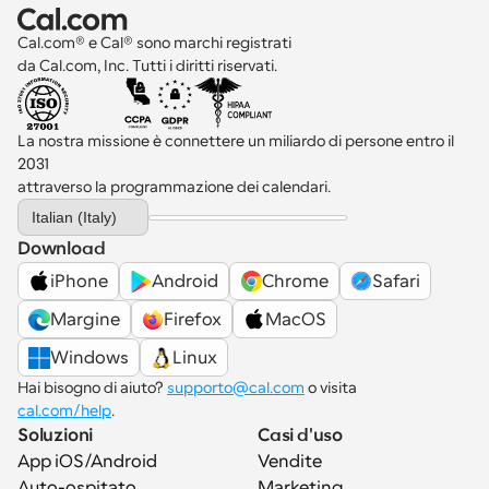
Cal.com® e Cal® sono marchi registrati 
da Cal.com, Inc. Tutti i diritti riservati.
La nostra missione è connettere un miliardo di persone entro il 
2031 
attraverso la programmazione dei calendari.
Select Language
Italian (Italy)
Download
iPhone
Android
Chrome
Safari
Margine
Firefox
MacOS
Windows
Linux
Hai bisogno di aiuto? 
supporto@cal.com
 o visita 
cal.com/help
.
Soluzioni
Casi d'uso
App iOS/Android
Vendite
Auto-ospitato
Marketing