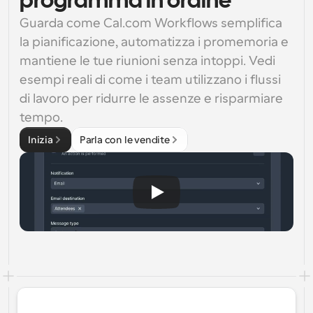
programma in ordine
Guarda come Cal.com Workflows semplifica 
la pianificazione, automatizza i promemoria e 
mantiene le tue riunioni senza intoppi. Vedi 
esempi reali di come i team utilizzano i flussi 
di lavoro per ridurre le assenze e risparmiare 
tempo.
Inizia
Parla con le vendite