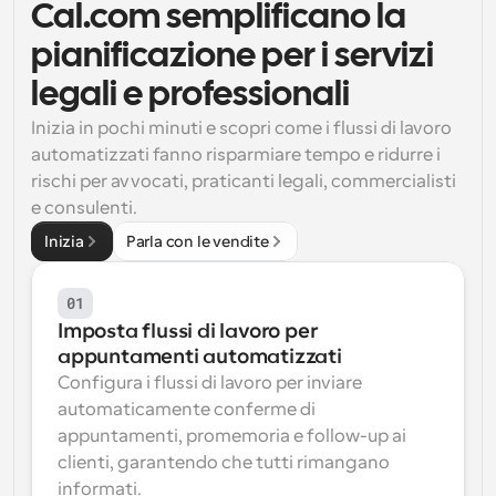
Cal.com semplificano la 
Flussi di lavoro
pianificazione per i servizi 
Automatizzare la pianificazione e i promemoria
legali e professionali
Blog
Inizia in pochi minuti e scopri come i flussi di lavoro 
Programmazione potenziata con chiamate 
Rimani aggiornato con le ultime notizie e aggiornamenti
automatizzati fanno risparmiare tempo e ridurre i 
supportate dall'IA
rischi per avvocati, praticanti legali, commercialisti 
Riunioni Instantanee
e consulenti.
Incontrare i clienti in pochi minuti
Inizia
Parla con le vendite
Link di Gruppo Dinamico
Prenota senza sforzo riunioni con più persone
01
Imposta flussi di lavoro per 
appuntamenti automatizzati
Webhook
Ricevi una notifica quando succede qualcosa
Configura i flussi di lavoro per inviare 
automaticamente conferme di 
appuntamenti, promemoria e follow-up ai 
clienti, garantendo che tutti rimangano 
informati.