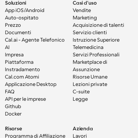
Soluzioni
Casi d'uso
App iOS/Android
Vendite
Auto-ospitato
Marketing
Prezzo
Acquisizione di talenti
Documenti
Servizio clienti
Cal.ai - Agente Telefonico 
Istruzione Superiore
AI
Telemedicina
Impresa
Servizi Professionali
Piattaforma
Marketplace di 
Instradamento
Assunzione
Cal.com Atomi
Risorse Umane
Applicazione Desktop
Lezioni private
FAQ
C-suite
API per le imprese
Legge
Github
Docker
Risorse
Azienda
Programma di Affiliazione
Lavori