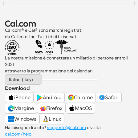
Cal.com® e Cal® sono marchi registrati 
da Cal.com, Inc. Tutti i diritti riservati.
La nostra missione è connettere un miliardo di persone entro il 
2031 
attraverso la programmazione dei calendari.
Select Language
Italian (Italy)
Download
iPhone
Android
Chrome
Safari
Margine
Firefox
MacOS
Windows
Linux
Hai bisogno di aiuto? 
supporto@cal.com
 o visita 
cal.com/help
.