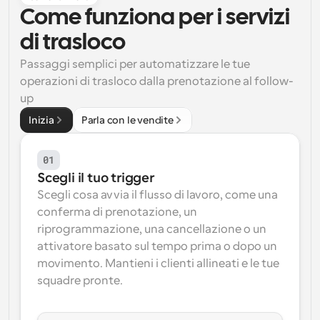
Come funziona per i servizi 
Flussi di lavoro
Automatizzare la pianificazione e i promemoria
di trasloco
Passaggi semplici per automatizzare le tue 
Blog
operazioni di trasloco dalla prenotazione al follow-
Programmazione potenziata con chiamate 
Rimani aggiornato con le ultime notizie e aggiornamenti
up
supportate dall'IA
Inizia
Parla con le vendite
Riunioni Instantanee
Incontrare i clienti in pochi minuti
01
Scegli il tuo trigger
Link di Gruppo Dinamico
Prenota senza sforzo riunioni con più persone
Scegli cosa avvia il flusso di lavoro, come una 
conferma di prenotazione, un 
riprogrammazione, una cancellazione o un 
Webhook
Ricevi una notifica quando succede qualcosa
attivatore basato sul tempo prima o dopo un 
movimento. Mantieni i clienti allineati e le tue 
squadre pronte.