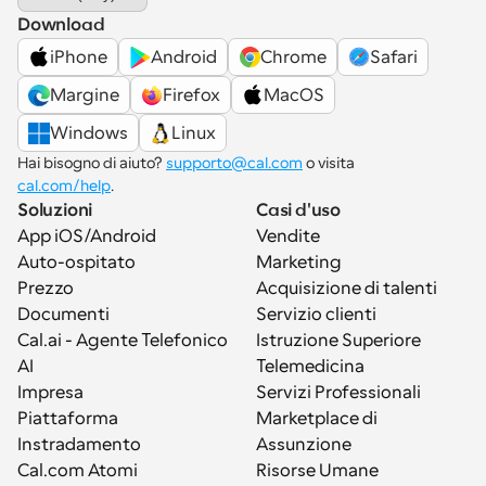
Download
iPhone
Android
Chrome
Safari
Margine
Firefox
MacOS
Windows
Linux
Hai bisogno di aiuto? 
supporto@cal.com
 o visita 
cal.com/help
.
Soluzioni
Casi d'uso
App iOS/Android
Vendite
Auto-ospitato
Marketing
Prezzo
Acquisizione di talenti
Documenti
Servizio clienti
Cal.ai - Agente Telefonico 
Istruzione Superiore
AI
Telemedicina
Impresa
Servizi Professionali
Piattaforma
Marketplace di 
Instradamento
Assunzione
Cal.com Atomi
Risorse Umane